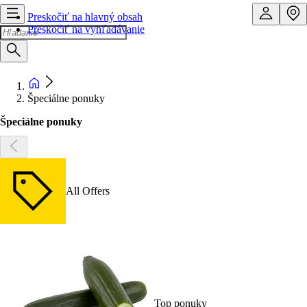
Preskočiť na hlavný obsah
Preskočiť na vyhľadávanie
Špeciálne ponuky
Špeciálne ponuky
All Offers
Top ponuky