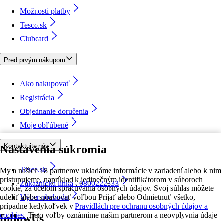
Možnosti platby
Tesco.sk
Clubcard
Pred prvým nákupom
Ako nakupovať
Registrácia
Objednanie doručenia
Moje obľúbené
Kontaktujte nás
Nastavenia súkromia
Tesco.sk
My a našich 18 partnerov ukladáme informácie v zariadení alebo k nim
pristupujeme, napríklad k jedinečným identifikátorom v súboroch
Zákaznícka linka - 0800222333
cookie, za účelom spracúvania osobných údajov. Svoj súhlas môžete
udeliť alebo spravovať voľbou Prijať alebo Odmietnuť všetko,
Výber obchodu
prípadne kedykoľvek v
Pravidlách pre ochranu osobných údajov a
cookies.
Tieto voľby oznámime našim partnerom a neovplyvnia údaje
followUs