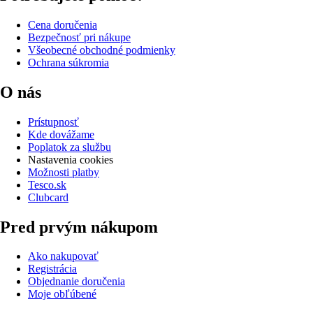
Cena doručenia
Bezpečnosť pri nákupe
Všeobecné obchodné podmienky
Ochrana súkromia
O nás
Prístupnosť
Kde dovážame
Poplatok za službu
Nastavenia cookies
Možnosti platby
Tesco.sk
Clubcard
Pred prvým nákupom
Ako nakupovať
Registrácia
Objednanie doručenia
Moje obľúbené