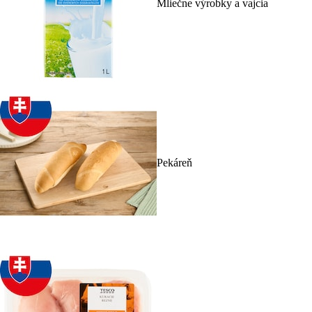
Mliečne výrobky a vajcia
Pekáreň