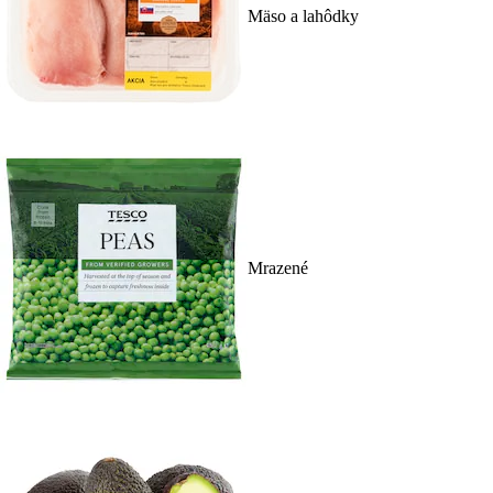
Mäso a lahôdky
Mrazené