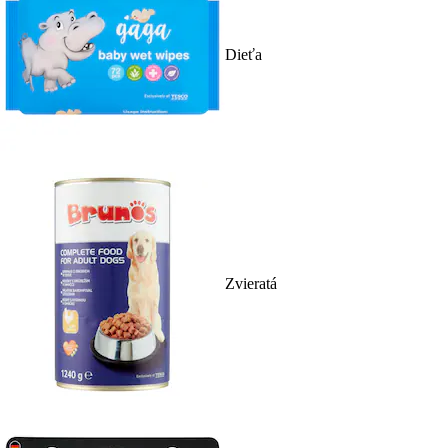
Dieťa
Zvieratá