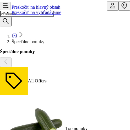
Preskočiť na hlavný obsah
Preskočiť na vyhľadávanie
Špeciálne ponuky
Špeciálne ponuky
All Offers
Top ponuky