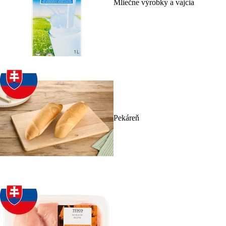
Mliečne výrobky a vajcia
Pekáreň