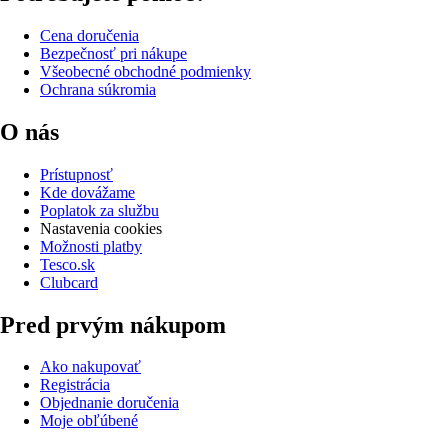
Cena doručenia
Bezpečnosť pri nákupe
Všeobecné obchodné podmienky
Ochrana súkromia
O nás
Prístupnosť
Kde dovážame
Poplatok za službu
Nastavenia cookies
Možnosti platby
Tesco.sk
Clubcard
Pred prvým nákupom
Ako nakupovať
Registrácia
Objednanie doručenia
Moje obľúbené