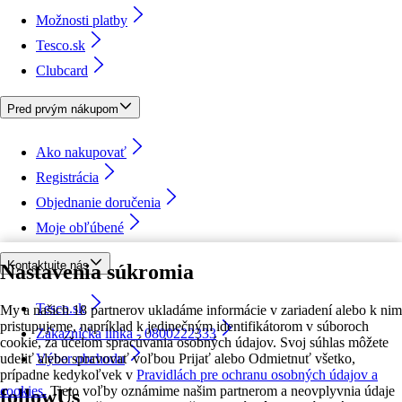
Možnosti platby
Tesco.sk
Clubcard
Pred prvým nákupom
Ako nakupovať
Registrácia
Objednanie doručenia
Moje obľúbené
Kontaktujte nás
Nastavenia súkromia
Tesco.sk
My a našich 18 partnerov ukladáme informácie v zariadení alebo k nim
pristupujeme, napríklad k jedinečným identifikátorom v súboroch
Zákaznícka linka - 0800222333
cookie, za účelom spracúvania osobných údajov. Svoj súhlas môžete
udeliť alebo spravovať voľbou Prijať alebo Odmietnuť všetko,
Výber obchodu
prípadne kedykoľvek v
Pravidlách pre ochranu osobných údajov a
cookies.
Tieto voľby oznámime našim partnerom a neovplyvnia údaje
followUs