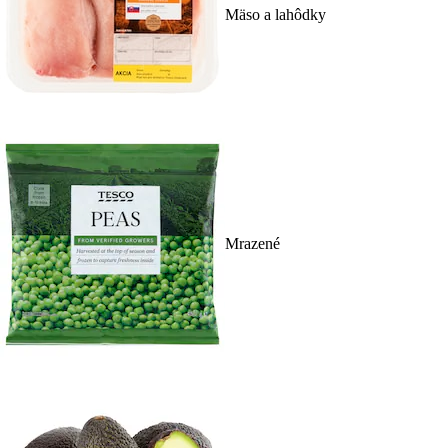
Mäso a lahôdky
Mrazené