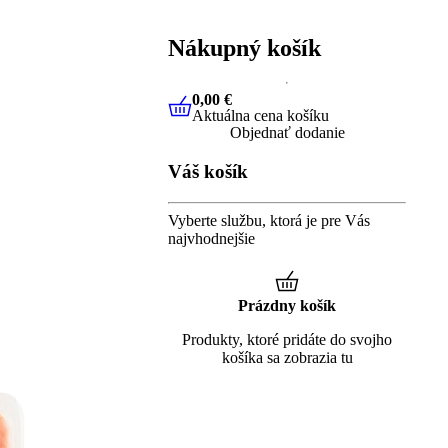
Nákupný košík
0,00 €
Aktuálna cena košíku
0,00 €
Aktuálna cena košíku
Objednať dodanie
Váš košík
Vyberte službu, ktorá je pre Vás
najvhodnejšie
Prázdny košík
Produkty, ktoré pridáte do svojho
košíka sa zobrazia tu