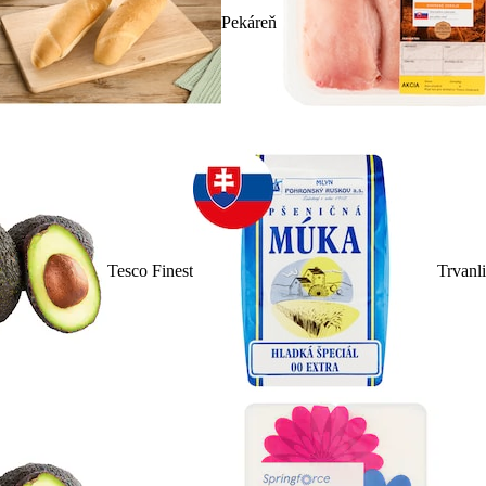
Pekáreň
Tesco Finest
Trvanl