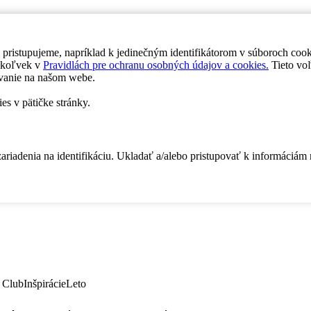
 pristupujeme, napríklad k jedinečným identifikátorom v súboroch coo
dykoľvek v
Pravidlách pre ochranu osobných údajov a cookies.
Tieto voľ
vanie na našom webe.
es v pätičke stránky.
zariadenia na identifikáciu. Ukladať a/alebo pristupovať k informáciám
 Club
Inšpirácie
Leto