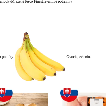
lahôdky
Mrazené
Tesco Finest
Trvanlivé potraviny
p ponuky
Ovocie, zelenina