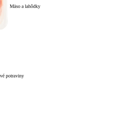
Mäso a lahôdky
ivé potraviny