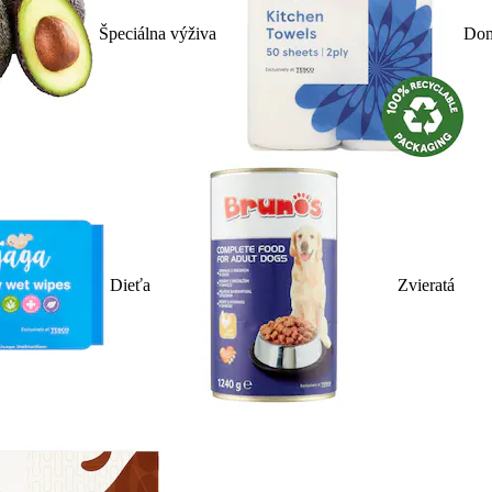
Špeciálna výživa
Dom
Dieťa
Zvieratá