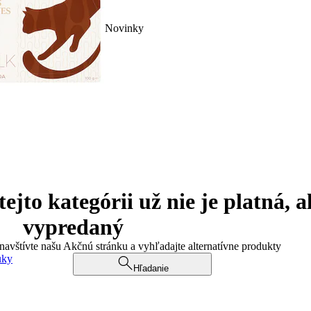
Novinky
jto kategórii už nie je platná, a
vypredaný
 navštívte našu Akčnú stránku a vyhľadajte alternatívne produkty
uky
Hľadanie