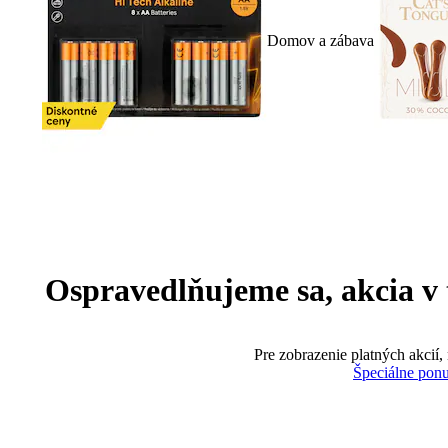
Domov a zábava
Ospravedlňujeme sa, akcia v te
Pre zobrazenie platných akcií,
Špeciálne pon