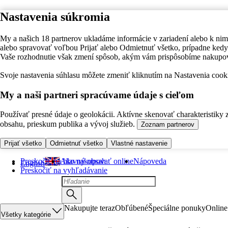
Nastavenia súkromia
My a našich 18 partnerov ukladáme informácie v zariadení alebo k nim
alebo spravovať voľbou Prijať alebo Odmietnuť všetko, prípadne ke
Vaše rozhodnutie však zmení spôsob, akým vám prispôsobíme nakupo
Svoje nastavenia súhlasu môžete zmeniť kliknutím na Nastavenia cooki
My a naši partneri spracúvame údaje s cieľom
Používať presné údaje o geolokácii. Aktívne skenovať charakteristiky 
obsahu, prieskum publika a vývoj služieb.
Zoznam partnerov
Prijať všetko
Odmietnuť všetko
Vlastné nastavenie
Preskočiť na hlavný obsah
Ako nakupovať online
Nápoveda
English
Preskočiť na vyhľadávanie
Nakupujte teraz
Obľúbené
Špeciálne ponuky
Online
Všetky kategórie