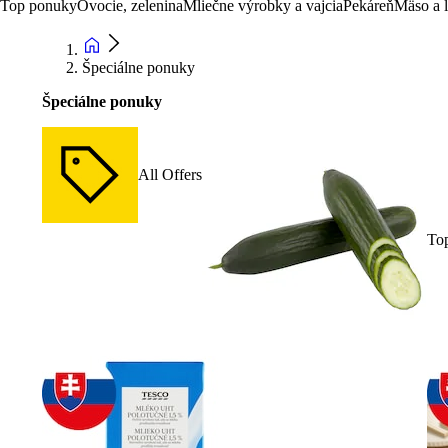
Top ponuky
Ovocie, zelenina
Mliečne výrobky a vajcia
Pekáreň
Mäso a 
Špeciálne ponuky
Špeciálne ponuky
All Offers
To