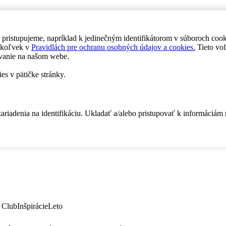
 pristupujeme, napríklad k jedinečným identifikátorom v súboroch coo
dykoľvek v
Pravidlách pre ochranu osobných údajov a cookies.
Tieto voľ
vanie na našom webe.
es v pätičke stránky.
zariadenia na identifikáciu. Ukladať a/alebo pristupovať k informáciám
 Club
Inšpirácie
Leto