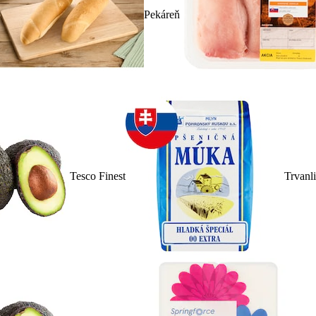
Pekáreň
Tesco Finest
Trvanl