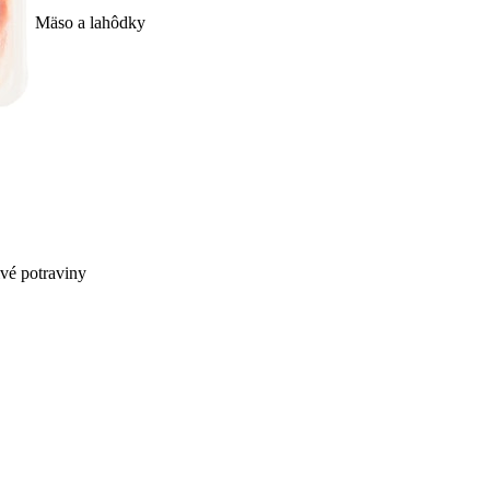
Mäso a lahôdky
ivé potraviny