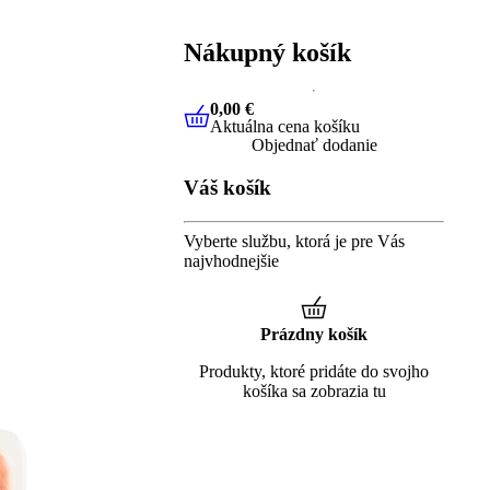
Nákupný košík
0,00 €
Aktuálna cena košíku
0,00 €
Aktuálna cena košíku
Objednať dodanie
Váš košík
Vyberte službu, ktorá je pre Vás
najvhodnejšie
Prázdny košík
Produkty, ktoré pridáte do svojho
košíka sa zobrazia tu