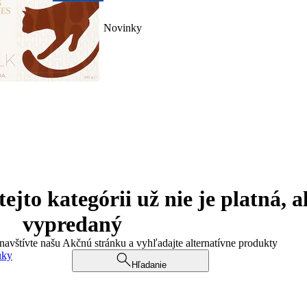
Novinky
jto kategórii už nie je platná, a
vypredaný
 navštívte našu Akčnú stránku a vyhľadajte alternatívne produkty
uky
Hľadanie