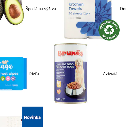
Špeciálna výživa
Dom
Dieťa
Zvieratá