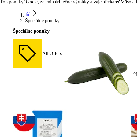
Top ponuky
Ovocie, zelenina
Mliečne výrobky a vajcia
Pekáreň
Mäso a 
Špeciálne ponuky
Špeciálne ponuky
All Offers
To