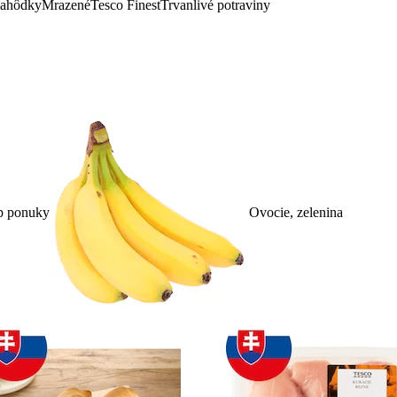
lahôdky
Mrazené
Tesco Finest
Trvanlivé potraviny
p ponuky
Ovocie, zelenina