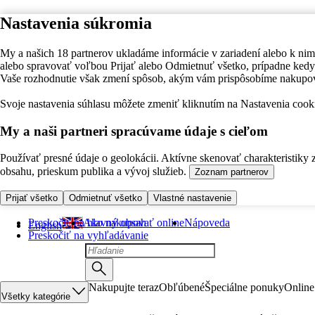
Nastavenia súkromia
My a našich 18 partnerov ukladáme informácie v zariadení alebo k nim
alebo spravovať voľbou Prijať alebo Odmietnuť všetko, prípadne ke
Vaše rozhodnutie však zmení spôsob, akým vám prispôsobíme nakupo
Svoje nastavenia súhlasu môžete zmeniť kliknutím na Nastavenia cooki
My a naši partneri spracúvame údaje s cieľom
Používať presné údaje o geolokácii. Aktívne skenovať charakteristiky 
obsahu, prieskum publika a vývoj služieb.
Zoznam partnerov
Prijať všetko
Odmietnuť všetko
Vlastné nastavenie
Preskočiť na hlavný obsah
Ako nakupovať online
Nápoveda
English
Preskočiť na vyhľadávanie
Nakupujte teraz
Obľúbené
Špeciálne ponuky
Online
Všetky kategórie