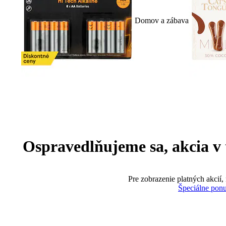
Domov a zábava
Ospravedlňujeme sa, akcia v te
Pre zobrazenie platných akcií,
Špeciálne pon