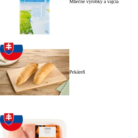
Mliečne výrobky a vajcia
Pekáreň