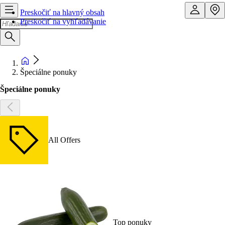
Preskočiť na hlavný obsah
Preskočiť na vyhľadávanie
Špeciálne ponuky
Špeciálne ponuky
All Offers
Top ponuky