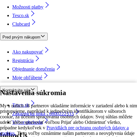
Možnosti platby
Tesco.sk
Clubcard
Pred prvým nákupom
Ako nakupovať
Registrácia
Objednanie doručenia
Moje obľúbené
Kontaktujte nás
Nastavenia súkromia
Tesco.sk
My a našich 18 partnerov ukladáme informácie v zariadení alebo k nim
pristupujeme, napríklad k jedinečným identifikátorom v súboroch
Zákaznícka linka - 0800222333
cookie, za účelom spracúvania osobných údajov. Svoj súhlas môžete
udeliť alebo spravovať voľbou Prijať alebo Odmietnuť všetko,
Výber obchodu
prípadne kedykoľvek v
Pravidlách pre ochranu osobných údajov a
cookies.
Tieto voľby oznámime našim partnerom a neovplyvnia údaje
followUs