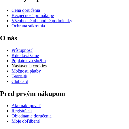
Cena doručenia
Bezpečnosť pri nákupe
Všeobecné obchodné podmienky
Ochrana súkromia
O nás
Prístupnosť
Kde dovážame
Poplatok za službu
Nastavenia cookies
Možnosti platby
Tesco.sk
Clubcard
Pred prvým nákupom
Ako nakupovať
Registrácia
Objednanie doručenia
Moje obľúbené