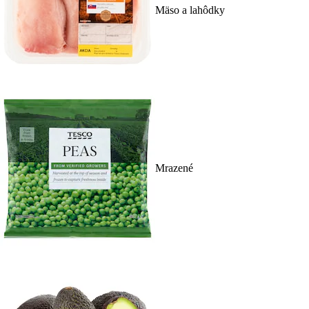
Mäso a lahôdky
Mrazené