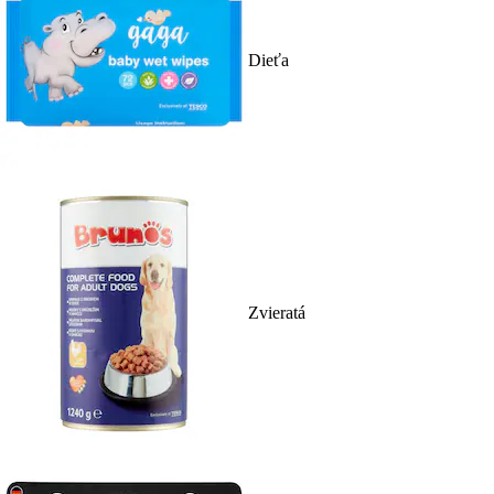
Dieťa
Zvieratá