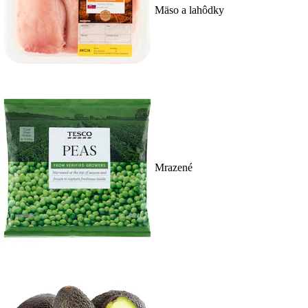
Mäso a lahôdky
Mrazené