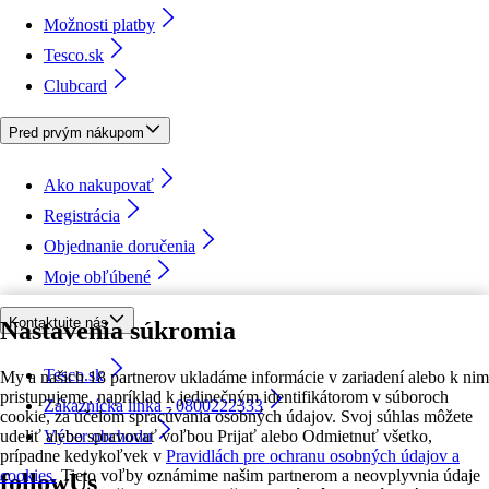
Možnosti platby
Tesco.sk
Clubcard
Pred prvým nákupom
Ako nakupovať
Registrácia
Objednanie doručenia
Moje obľúbené
Kontaktujte nás
Nastavenia súkromia
Tesco.sk
My a našich 18 partnerov ukladáme informácie v zariadení alebo k nim
pristupujeme, napríklad k jedinečným identifikátorom v súboroch
Zákaznícka linka - 0800222333
cookie, za účelom spracúvania osobných údajov. Svoj súhlas môžete
udeliť alebo spravovať voľbou Prijať alebo Odmietnuť všetko,
Výber obchodu
prípadne kedykoľvek v
Pravidlách pre ochranu osobných údajov a
cookies.
Tieto voľby oznámime našim partnerom a neovplyvnia údaje
followUs