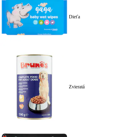
Dieťa
Zvieratá