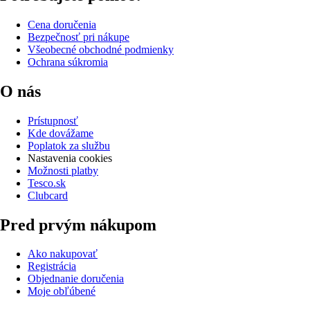
Cena doručenia
Bezpečnosť pri nákupe
Všeobecné obchodné podmienky
Ochrana súkromia
O nás
Prístupnosť
Kde dovážame
Poplatok za službu
Nastavenia cookies
Možnosti platby
Tesco.sk
Clubcard
Pred prvým nákupom
Ako nakupovať
Registrácia
Objednanie doručenia
Moje obľúbené