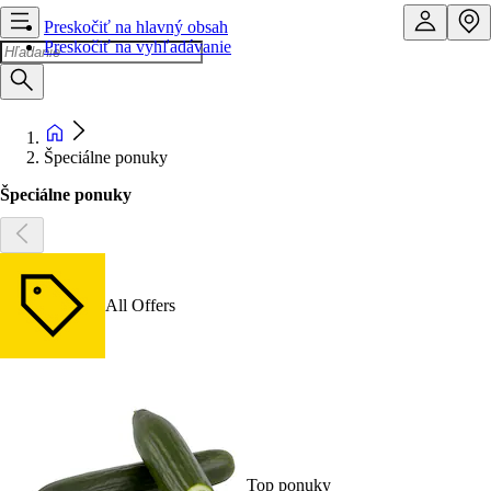
Preskočiť na hlavný obsah
Preskočiť na vyhľadávanie
Špeciálne ponuky
Špeciálne ponuky
All Offers
Top ponuky