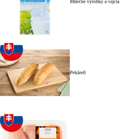
Mliečne výrobky a vajcia
Pekáreň