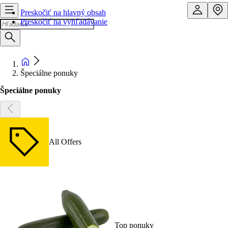
Preskočiť na hlavný obsah
Preskočiť na vyhľadávanie
Špeciálne ponuky
Špeciálne ponuky
All Offers
Top ponuky