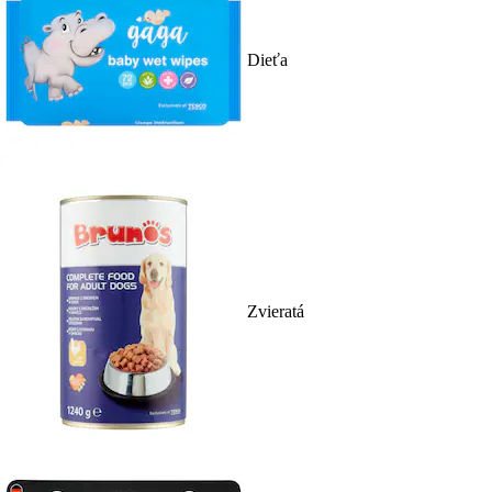
Dieťa
Zvieratá