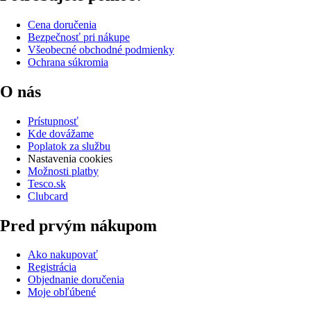
Cena doručenia
Bezpečnosť pri nákupe
Všeobecné obchodné podmienky
Ochrana súkromia
O nás
Prístupnosť
Kde dovážame
Poplatok za službu
Nastavenia cookies
Možnosti platby
Tesco.sk
Clubcard
Pred prvým nákupom
Ako nakupovať
Registrácia
Objednanie doručenia
Moje obľúbené