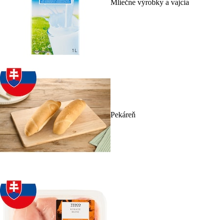
Mliečne výrobky a vajcia
Pekáreň