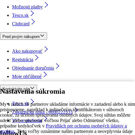
Možnosti platby
Tesco.sk
Clubcard
Pred prvým nákupom
Ako nakupovať
Registrácia
Objednanie doručenia
Moje obľúbené
Kontaktujte nás
Nastavenia súkromia
Tesco.sk
My a našich 18 partnerov ukladáme informácie v zariadení alebo k nim
pristupujeme, napríklad k jedinečným identifikátorom v súboroch
Zákaznícka linka - 0800222333
cookie, za účelom spracúvania osobných údajov. Svoj súhlas môžete
udeliť alebo spravovať voľbou Prijať alebo Odmietnuť všetko,
Výber obchodu
prípadne kedykoľvek v
Pravidlách pre ochranu osobných údajov a
cookies.
Tieto voľby oznámime našim partnerom a neovplyvnia údaje
followUs