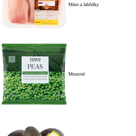
Mäso a lahôdky
Mrazené