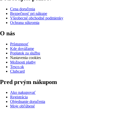
Cena doručenia
Bezpečnosť pri nákupe
Všeobecné obchodné podmienky
Ochrana súkromia
O nás
Prístupnosť
Kde dovážame
Poplatok za službu
Nastavenia cookies
Možnosti platby
Tesco.sk
Clubcard
Pred prvým nákupom
Ako nakupovať
Registrácia
Objednanie doručenia
Moje obľúbené