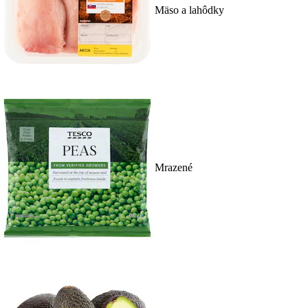
Mäso a lahôdky
Mrazené