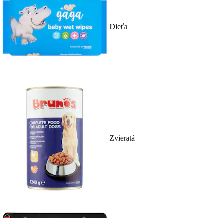
Dieťa
Zvieratá