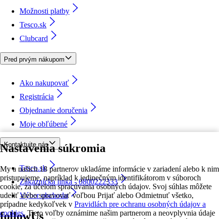
Možnosti platby
Tesco.sk
Clubcard
Pred prvým nákupom
Ako nakupovať
Registrácia
Objednanie doručenia
Moje obľúbené
Kontaktujte nás
Nastavenia súkromia
Tesco.sk
My a našich 18 partnerov ukladáme informácie v zariadení alebo k nim
pristupujeme, napríklad k jedinečným identifikátorom v súboroch
Zákaznícka linka - 0800222333
cookie, za účelom spracúvania osobných údajov. Svoj súhlas môžete
udeliť alebo spravovať voľbou Prijať alebo Odmietnuť všetko,
Výber obchodu
prípadne kedykoľvek v
Pravidlách pre ochranu osobných údajov a
cookies.
Tieto voľby oznámime našim partnerom a neovplyvnia údaje
followUs