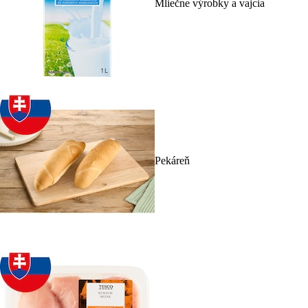
Mliečne výrobky a vajcia
Pekáreň