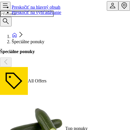
Preskočiť na hlavný obsah
Preskočiť na vyhľadávanie
Špeciálne ponuky
Špeciálne ponuky
All Offers
Top ponuky