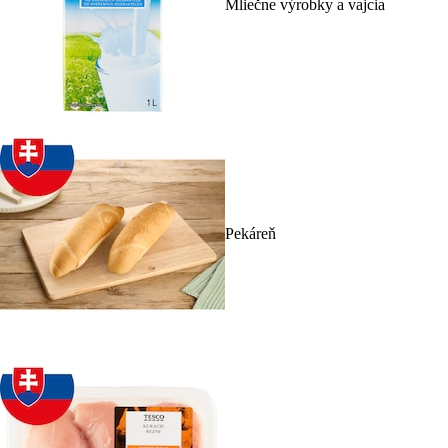
Mliečne výrobky a vajcia
Pekáreň