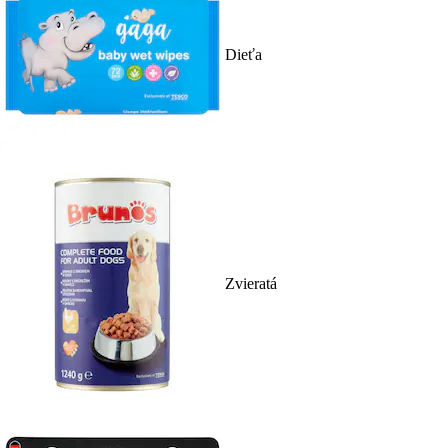
Dieťa
Zvieratá