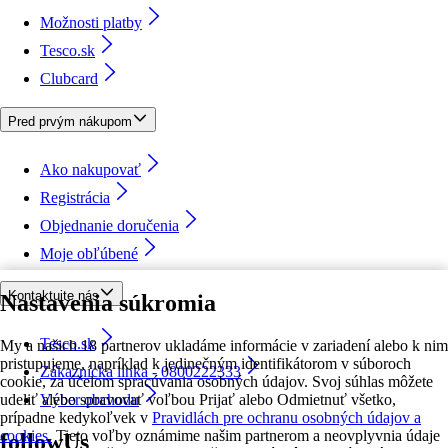
Možnosti platby
Tesco.sk
Clubcard
Pred prvým nákupom
Ako nakupovať
Registrácia
Objednanie doručenia
Moje obľúbené
Kontaktujte nás
Nastavenia súkromia
Tesco.sk
My a našich 18 partnerov ukladáme informácie v zariadení alebo k nim
pristupujeme, napríklad k jedinečným identifikátorom v súboroch
Zákaznícka linka - 0800222333
cookie, za účelom spracúvania osobných údajov. Svoj súhlas môžete
udeliť alebo spravovať voľbou Prijať alebo Odmietnuť všetko,
Výber obchodu
prípadne kedykoľvek v
Pravidlách pre ochranu osobných údajov a
cookies.
Tieto voľby oznámime našim partnerom a neovplyvnia údaje
followUs