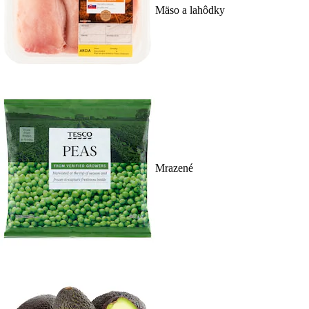
Mäso a lahôdky
Mrazené