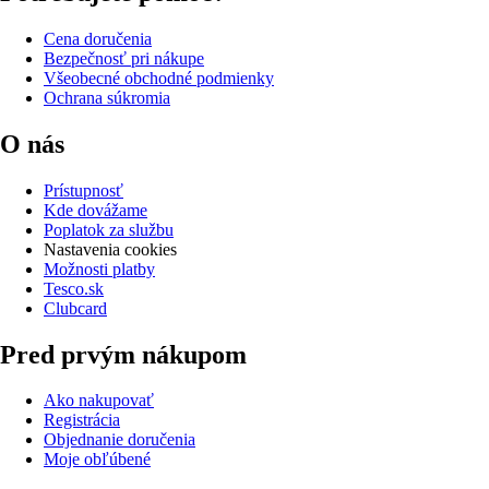
Cena doručenia
Bezpečnosť pri nákupe
Všeobecné obchodné podmienky
Ochrana súkromia
O nás
Prístupnosť
Kde dovážame
Poplatok za službu
Nastavenia cookies
Možnosti platby
Tesco.sk
Clubcard
Pred prvým nákupom
Ako nakupovať
Registrácia
Objednanie doručenia
Moje obľúbené