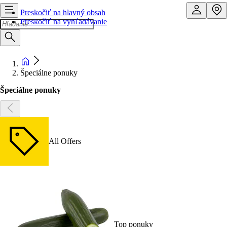
Preskočiť na hlavný obsah
Preskočiť na vyhľadávanie
Špeciálne ponuky
Špeciálne ponuky
All Offers
Top ponuky