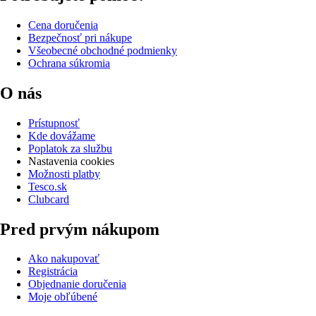
Cena doručenia
Bezpečnosť pri nákupe
Všeobecné obchodné podmienky
Ochrana súkromia
O nás
Prístupnosť
Kde dovážame
Poplatok za službu
Nastavenia cookies
Možnosti platby
Tesco.sk
Clubcard
Pred prvým nákupom
Ako nakupovať
Registrácia
Objednanie doručenia
Moje obľúbené