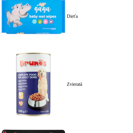
Dieťa
Zvieratá