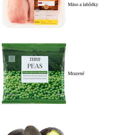
Mäso a lahôdky
Mrazené