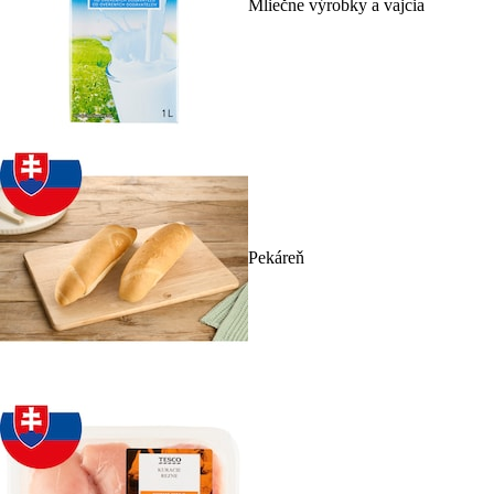
Mliečne výrobky a vajcia
Pekáreň