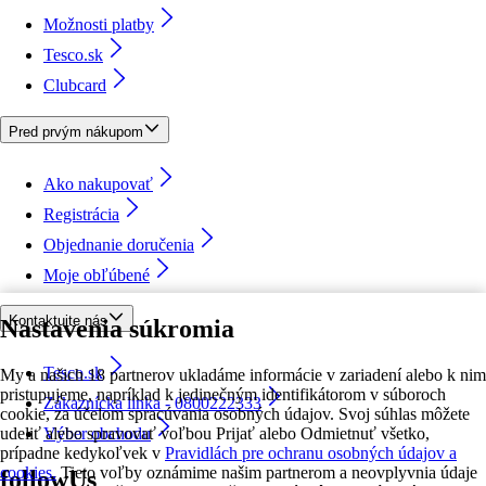
Možnosti platby
Tesco.sk
Clubcard
Pred prvým nákupom
Ako nakupovať
Registrácia
Objednanie doručenia
Moje obľúbené
Kontaktujte nás
Nastavenia súkromia
Tesco.sk
My a našich 18 partnerov ukladáme informácie v zariadení alebo k nim
pristupujeme, napríklad k jedinečným identifikátorom v súboroch
Zákaznícka linka - 0800222333
cookie, za účelom spracúvania osobných údajov. Svoj súhlas môžete
udeliť alebo spravovať voľbou Prijať alebo Odmietnuť všetko,
Výber obchodu
prípadne kedykoľvek v
Pravidlách pre ochranu osobných údajov a
cookies.
Tieto voľby oznámime našim partnerom a neovplyvnia údaje
followUs