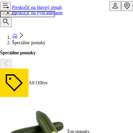
Preskočiť na hlavný obsah
Preskočiť na vyhľadávanie
Špeciálne ponuky
Špeciálne ponuky
All Offers
Top ponuky