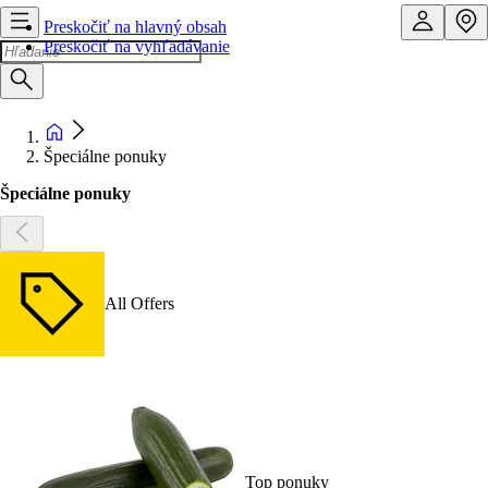
Preskočiť na hlavný obsah
Preskočiť na vyhľadávanie
Špeciálne ponuky
Špeciálne ponuky
All Offers
Top ponuky