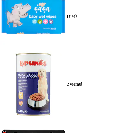
Dieťa
Zvieratá