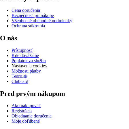
Cena doručenia
Bezpečnosť pri nákupe
Všeobecné obchodné podmienky
Ochrana súkromia
O nás
Prístupnosť
Kde dovážame
Poplatok za službu
Nastavenia cookies
Možnosti platby
Tesco.sk
Clubcard
Pred prvým nákupom
Ako nakupovať
Registrácia
Objednanie doručenia
Moje obľúbené