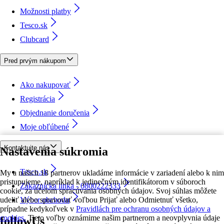
Možnosti platby
Tesco.sk
Clubcard
Pred prvým nákupom
Ako nakupovať
Registrácia
Objednanie doručenia
Moje obľúbené
Kontaktujte nás
Nastavenia súkromia
Tesco.sk
My a našich 18 partnerov ukladáme informácie v zariadení alebo k nim
pristupujeme, napríklad k jedinečným identifikátorom v súboroch
Zákaznícka linka - 0800222333
cookie, za účelom spracúvania osobných údajov. Svoj súhlas môžete
udeliť alebo spravovať voľbou Prijať alebo Odmietnuť všetko,
Výber obchodu
prípadne kedykoľvek v
Pravidlách pre ochranu osobných údajov a
cookies.
Tieto voľby oznámime našim partnerom a neovplyvnia údaje
followUs