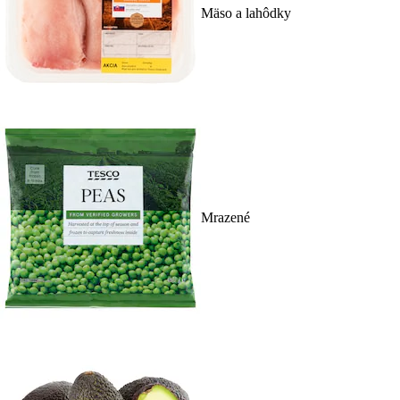
Mäso a lahôdky
Mrazené