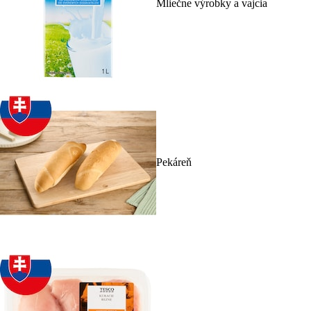
Mliečne výrobky a vajcia
Pekáreň