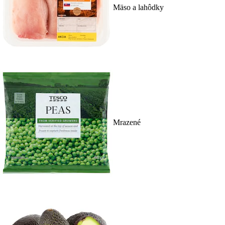
Mäso a lahôdky
Mrazené