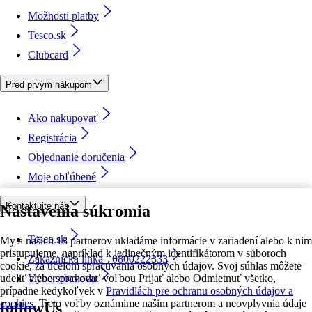
Možnosti platby
Tesco.sk
Clubcard
Pred prvým nákupom
Ako nakupovať
Registrácia
Objednanie doručenia
Moje obľúbené
Kontaktujte nás
Nastavenia súkromia
Tesco.sk
My a našich 18 partnerov ukladáme informácie v zariadení alebo k nim
pristupujeme, napríklad k jedinečným identifikátorom v súboroch
Zákaznícka linka - 0800222333
cookie, za účelom spracúvania osobných údajov. Svoj súhlas môžete
udeliť alebo spravovať voľbou Prijať alebo Odmietnuť všetko,
Výber obchodu
prípadne kedykoľvek v
Pravidlách pre ochranu osobných údajov a
cookies.
Tieto voľby oznámime našim partnerom a neovplyvnia údaje
followUs