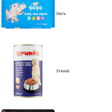
Dieťa
Zvieratá