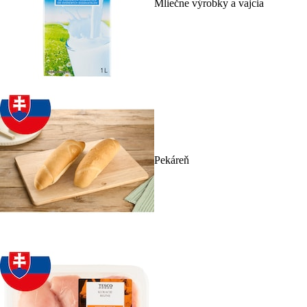
Mliečne výrobky a vajcia
Pekáreň