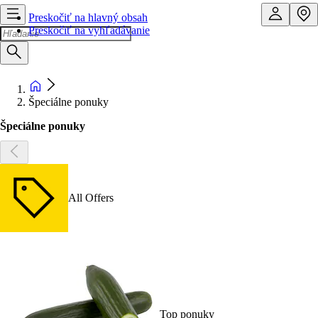
Preskočiť na hlavný obsah
Preskočiť na vyhľadávanie
Špeciálne ponuky
Špeciálne ponuky
All Offers
Top ponuky