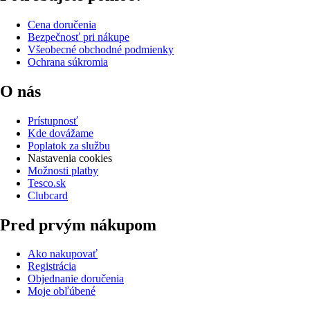
Cena doručenia
Bezpečnosť pri nákupe
Všeobecné obchodné podmienky
Ochrana súkromia
O nás
Prístupnosť
Kde dovážame
Poplatok za službu
Nastavenia cookies
Možnosti platby
Tesco.sk
Clubcard
Pred prvým nákupom
Ako nakupovať
Registrácia
Objednanie doručenia
Moje obľúbené