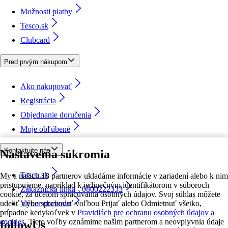
Možnosti platby
Tesco.sk
Clubcard
Pred prvým nákupom
Ako nakupovať
Registrácia
Objednanie doručenia
Moje obľúbené
Kontaktujte nás
Nastavenia súkromia
Tesco.sk
My a našich 18 partnerov ukladáme informácie v zariadení alebo k nim
pristupujeme, napríklad k jedinečným identifikátorom v súboroch
Zákaznícka linka - 0800222333
cookie, za účelom spracúvania osobných údajov. Svoj súhlas môžete
udeliť alebo spravovať voľbou Prijať alebo Odmietnuť všetko,
Výber obchodu
prípadne kedykoľvek v
Pravidlách pre ochranu osobných údajov a
cookies.
Tieto voľby oznámime našim partnerom a neovplyvnia údaje
followUs