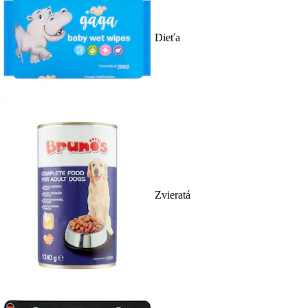
Dieťa
Zvieratá