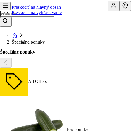
Preskočiť na hlavný obsah
Preskočiť na vyhľadávanie
Špeciálne ponuky
Špeciálne ponuky
All Offers
Top ponuky