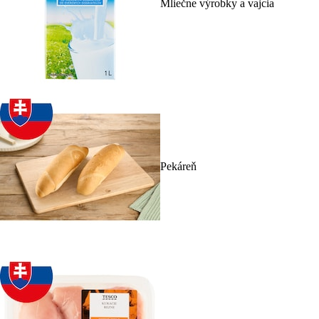
Mliečne výrobky a vajcia
Pekáreň