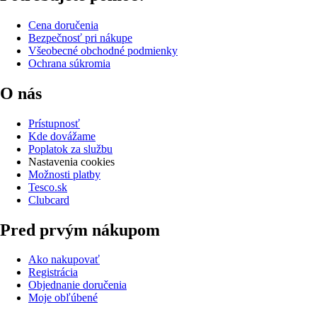
Cena doručenia
Bezpečnosť pri nákupe
Všeobecné obchodné podmienky
Ochrana súkromia
O nás
Prístupnosť
Kde dovážame
Poplatok za službu
Nastavenia cookies
Možnosti platby
Tesco.sk
Clubcard
Pred prvým nákupom
Ako nakupovať
Registrácia
Objednanie doručenia
Moje obľúbené