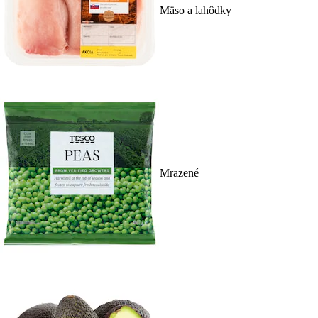
Mäso a lahôdky
Mrazené