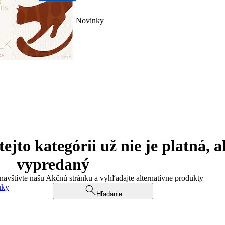
Novinky
jto kategórii už nie je platná, a
vypredaný
 navštívte našu Akčnú stránku a vyhľadajte alternatívne produkty
uky
Hľadanie