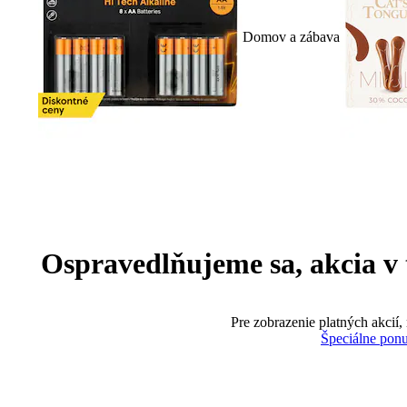
Domov a zábava
Ospravedlňujeme sa, akcia v te
Pre zobrazenie platných akcií,
Špeciálne pon