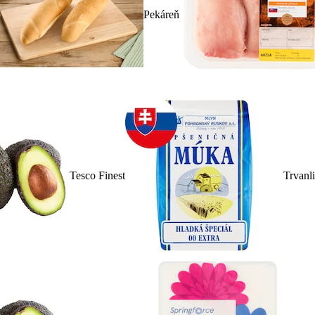
Pekáreň
Tesco Finest
Trvanl