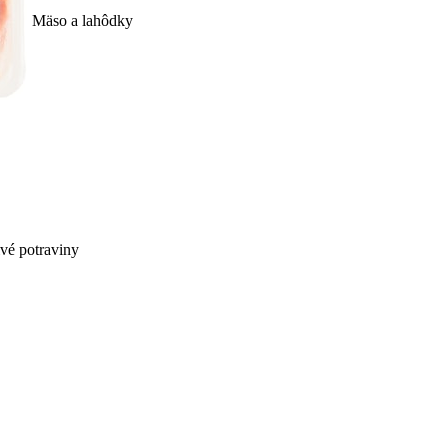
Mäso a lahôdky
ivé potraviny