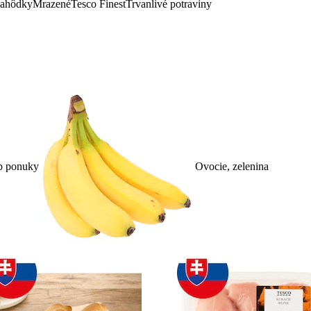
lahôdky
Mrazené
Tesco Finest
Trvanlivé potraviny
p ponuky
Ovocie, zelenina