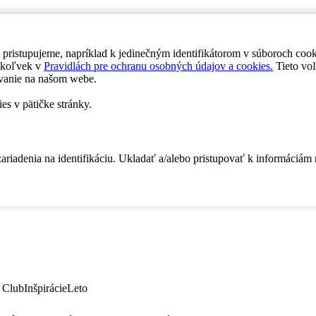
 pristupujeme, napríklad k jedinečným identifikátorom v súboroch coo
dykoľvek v
Pravidlách pre ochranu osobných údajov a cookies.
Tieto voľ
vanie na našom webe.
es v pätičke stránky.
zariadenia na identifikáciu. Ukladať a/alebo pristupovať k informáciám
 Club
Inšpirácie
Leto