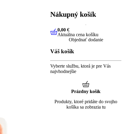
Nákupný košík
0,00 €
Aktuálna cena košíku
0,00 €
Aktuálna cena košíku
Objednať dodanie
Váš košík
Vyberte službu, ktorá je pre Vás
najvhodnejšie
Prázdny košík
Produkty, ktoré pridáte do svojho
košíka sa zobrazia tu