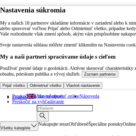
Nastavenia súkromia
My a našich 18 partnerov ukladáme informácie v zariadení alebo k nim
alebo spravovať voľbou Prijať alebo Odmietnuť všetko, prípadne ke
Vaše rozhodnutie však zmení spôsob, akým vám prispôsobíme nakupo
Svoje nastavenia súhlasu môžete zmeniť kliknutím na Nastavenia cooki
My a naši partneri spracúvame údaje s cieľom
Používať presné údaje o geolokácii. Aktívne skenovať charakteristiky 
obsahu, prieskum publika a vývoj služieb.
Zoznam partnerov
Prijať všetko
Odmietnuť všetko
Vlastné nastavenie
Preskočiť na hlavný obsah
Ako nakupovať online
Nápoveda
English
Preskočiť na vyhľadávanie
Nakupujte teraz
Obľúbené
Špeciálne ponuky
Online
Všetky kategórie