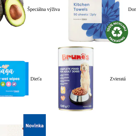
Špeciálna výživa
Dom
Dieťa
Zvieratá