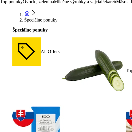
Top ponuky
Ovocie, zelenina
Mliečne výrobky a vajcia
Pekáreň
Mäso a 
Špeciálne ponuky
Špeciálne ponuky
All Offers
To