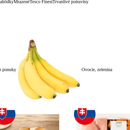
lahôdky
Mrazené
Tesco Finest
Trvanlivé potraviny
p ponuky
Ovocie, zelenina