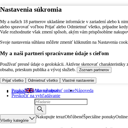
Nastavenia súkromia
My a našich 18 partnerov ukladáme informácie v zariadení alebo k nim
alebo spravovať voľbou Prijať alebo Odmietnuť všetko, prípadne ke
Vaše rozhodnutie však zmení spôsob, akým vám prispôsobíme nakupo
Svoje nastavenia súhlasu môžete zmeniť kliknutím na Nastavenia cooki
My a naši partneri spracúvame údaje s cieľom
Používať presné údaje o geolokácii. Aktívne skenovať charakteristiky 
obsahu, prieskum publika a vývoj služieb.
Zoznam partnerov
Prijať všetko
Odmietnuť všetko
Vlastné nastavenie
Preskočiť na hlavný obsah
Ako nakupovať online
Nápoveda
English
Preskočiť na vyhľadávanie
Nakupujte teraz
Obľúbené
Špeciálne ponuky
Online
Všetky kategórie