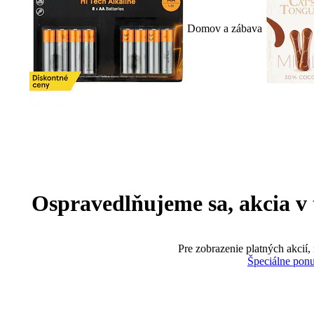
Domov a zábava
Ospravedlňujeme sa, akcia v te
Pre zobrazenie platných akcií,
Špeciálne pon