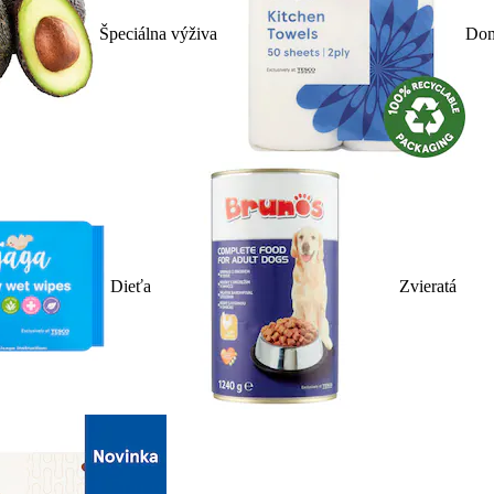
Špeciálna výživa
Dom
Dieťa
Zvieratá