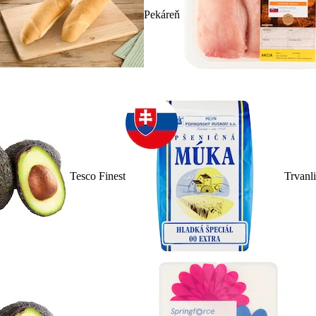
Pekáreň
Tesco Finest
Trvanl