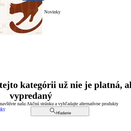
Novinky
jto kategórii už nie je platná, a
vypredaný
 navštívte našu Akčnú stránku a vyhľadajte alternatívne produkty
uky
Hľadanie