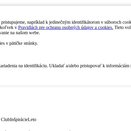
 pristupujeme, napríklad k jedinečným identifikátorom v súboroch coo
dykoľvek v
Pravidlách pre ochranu osobných údajov a cookies.
Tieto voľ
vanie na našom webe.
es v pätičke stránky.
zariadenia na identifikáciu. Ukladať a/alebo pristupovať k informáciám
 Club
Inšpirácie
Leto