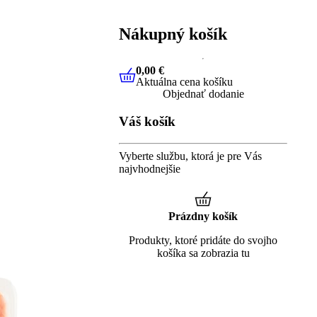
Nákupný košík
0,00 €
Aktuálna cena košíku
0,00 €
Aktuálna cena košíku
Objednať dodanie
Váš košík
Vyberte službu, ktorá je pre Vás
najvhodnejšie
Prázdny košík
Produkty, ktoré pridáte do svojho
košíka sa zobrazia tu