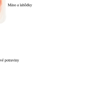
Mäso a lahôdky
ivé potraviny