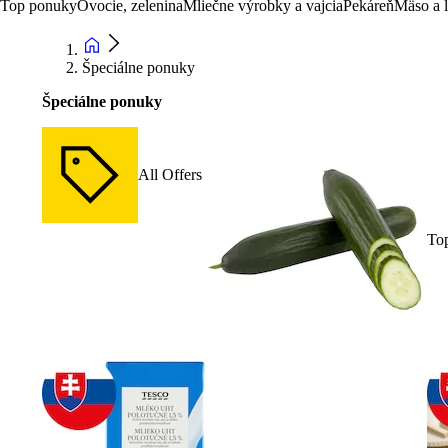
Top ponuky
Ovocie, zelenina
Mliečne výrobky a vajcia
Pekáreň
Mäso a 
Špeciálne ponuky
Špeciálne ponuky
All Offers
To