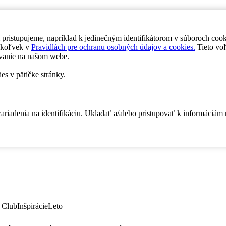
 pristupujeme, napríklad k jedinečným identifikátorom v súboroch coo
dykoľvek v
Pravidlách pre ochranu osobných údajov a cookies.
Tieto voľ
vanie na našom webe.
es v pätičke stránky.
zariadenia na identifikáciu. Ukladať a/alebo pristupovať k informáciám
 Club
Inšpirácie
Leto