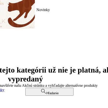
Novinky
jto kategórii už nie je platná, a
vypredaný
 navštívte našu Akčnú stránku a vyhľadajte alternatívne produkty
uky
Hľadanie