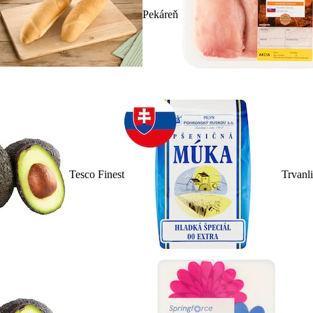
Pekáreň
Tesco Finest
Trvanl