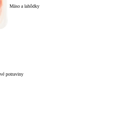
Mäso a lahôdky
ivé potraviny