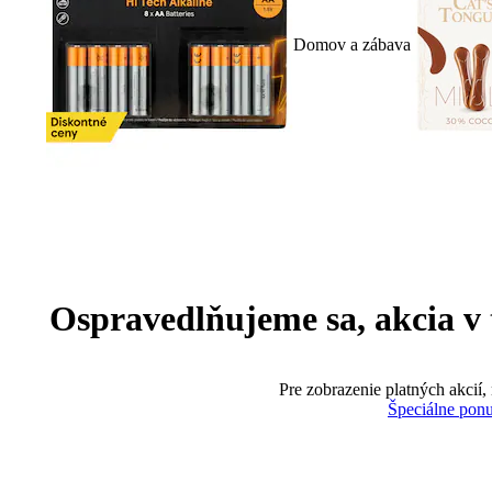
Domov a zábava
Ospravedlňujeme sa, akcia v te
Pre zobrazenie platných akcií,
Špeciálne pon