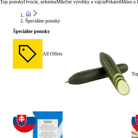
Top ponuky
Ovocie, zelenina
Mliečne výrobky a vajcia
Pekáreň
Mäso a 
Špeciálne ponuky
Špeciálne ponuky
All Offers
To