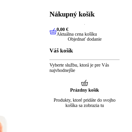
Nákupný košík
0,00 €
Aktuálna cena košíku
0,00 €
Aktuálna cena košíku
Objednať dodanie
Váš košík
Vyberte službu, ktorá je pre Vás
najvhodnejšie
Prázdny košík
Produkty, ktoré pridáte do svojho
košíka sa zobrazia tu