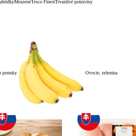
lahôdky
Mrazené
Tesco Finest
Trvanlivé potraviny
p ponuky
Ovocie, zelenina