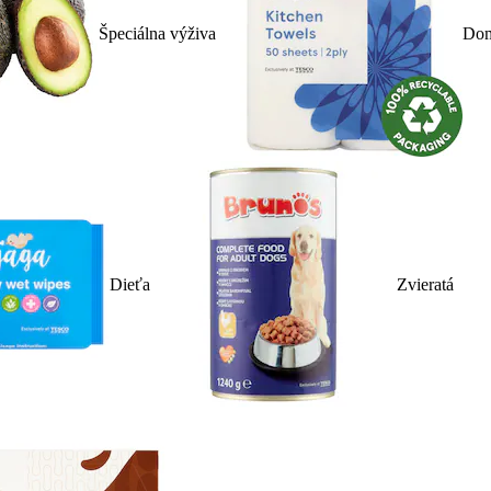
Špeciálna výživa
Dom
Dieťa
Zvieratá