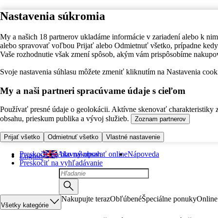
Nastavenia súkromia
My a našich 18 partnerov ukladáme informácie v zariadení alebo k nim
alebo spravovať voľbou Prijať alebo Odmietnuť všetko, prípadne ke
Vaše rozhodnutie však zmení spôsob, akým vám prispôsobíme nakupo
Svoje nastavenia súhlasu môžete zmeniť kliknutím na Nastavenia cooki
My a naši partneri spracúvame údaje s cieľom
Používať presné údaje o geolokácii. Aktívne skenovať charakteristiky 
obsahu, prieskum publika a vývoj služieb.
Zoznam partnerov
Prijať všetko
Odmietnuť všetko
Vlastné nastavenie
Preskočiť na hlavný obsah
Ako nakupovať online
Nápoveda
English
Preskočiť na vyhľadávanie
Nakupujte teraz
Obľúbené
Špeciálne ponuky
Online
Všetky kategórie