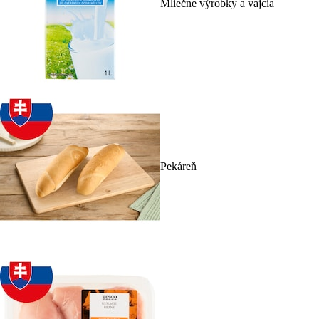
Mliečne výrobky a vajcia
Pekáreň