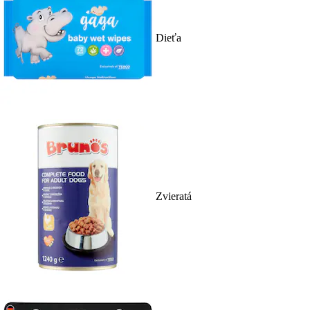
Dieťa
Zvieratá