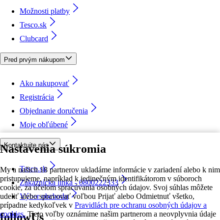
Možnosti platby
Tesco.sk
Clubcard
Pred prvým nákupom
Ako nakupovať
Registrácia
Objednanie doručenia
Moje obľúbené
Kontaktujte nás
Nastavenia súkromia
Tesco.sk
My a našich 18 partnerov ukladáme informácie v zariadení alebo k nim
pristupujeme, napríklad k jedinečným identifikátorom v súboroch
Zákaznícka linka - 0800222333
cookie, za účelom spracúvania osobných údajov. Svoj súhlas môžete
udeliť alebo spravovať voľbou Prijať alebo Odmietnuť všetko,
Výber obchodu
prípadne kedykoľvek v
Pravidlách pre ochranu osobných údajov a
cookies.
Tieto voľby oznámime našim partnerom a neovplyvnia údaje
followUs