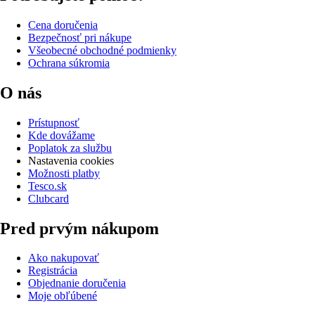
Cena doručenia
Bezpečnosť pri nákupe
Všeobecné obchodné podmienky
Ochrana súkromia
O nás
Prístupnosť
Kde dovážame
Poplatok za službu
Nastavenia cookies
Možnosti platby
Tesco.sk
Clubcard
Pred prvým nákupom
Ako nakupovať
Registrácia
Objednanie doručenia
Moje obľúbené