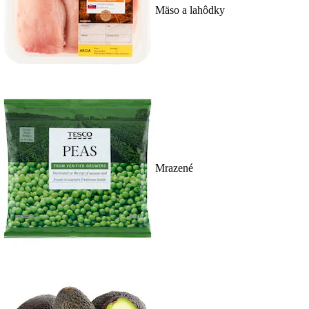
Mäso a lahôdky
Mrazené