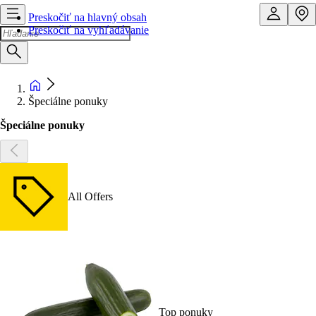
Preskočiť na hlavný obsah
Preskočiť na vyhľadávanie
Špeciálne ponuky
Špeciálne ponuky
All Offers
Top ponuky