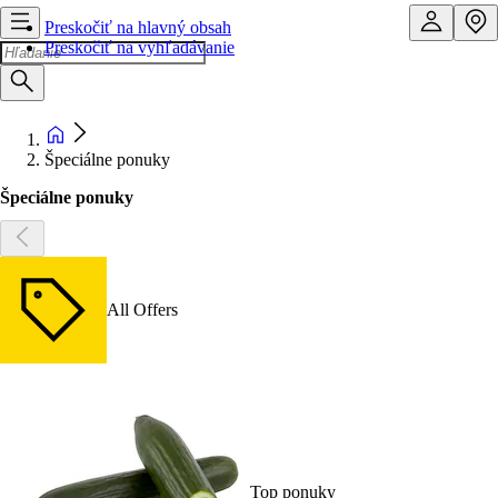
Preskočiť na hlavný obsah
Preskočiť na vyhľadávanie
Špeciálne ponuky
Špeciálne ponuky
All Offers
Top ponuky