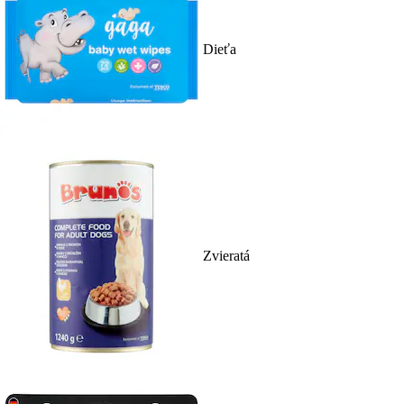
Dieťa
Zvieratá