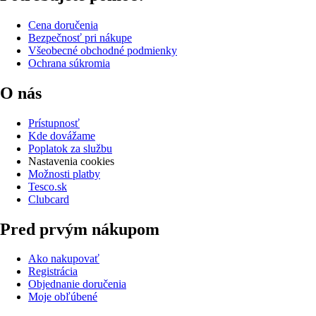
Cena doručenia
Bezpečnosť pri nákupe
Všeobecné obchodné podmienky
Ochrana súkromia
O nás
Prístupnosť
Kde dovážame
Poplatok za službu
Nastavenia cookies
Možnosti platby
Tesco.sk
Clubcard
Pred prvým nákupom
Ako nakupovať
Registrácia
Objednanie doručenia
Moje obľúbené