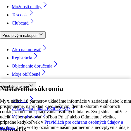
Možnosti platby
Tesco.sk
Clubcard
Pred prvým nákupom
Ako nakupovať
Registrácia
Objednanie doručenia
Moje obľúbené
Kontaktujte nás
Nastavenia súkromia
Tesco.sk
My a našich 18 partnerov ukladáme informácie v zariadení alebo k nim
pristupujeme, napríklad k jedinečným identifikátorom v súboroch
Zákaznícka linka - 0800222333
cookie, za účelom spracúvania osobných údajov. Svoj súhlas môžete
udeliť alebo spravovať voľbou Prijať alebo Odmietnuť všetko,
Výber obchodu
prípadne kedykoľvek v
Pravidlách pre ochranu osobných údajov a
cookies.
Tieto voľby oznámime našim partnerom a neovplyvnia údaje
followUs