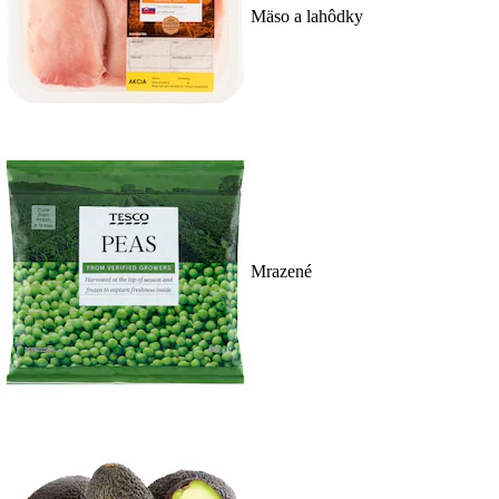
Mäso a lahôdky
Mrazené