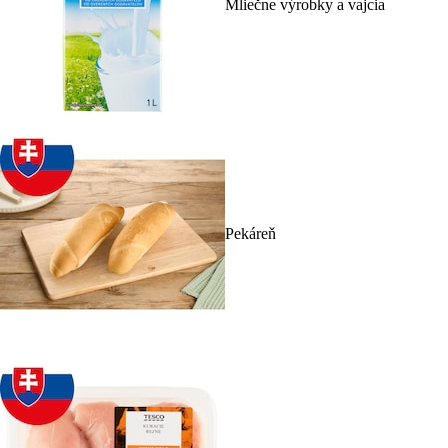
Mliečne výrobky a vajcia
Pekáreň