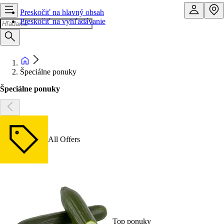
Preskočiť na hlavný obsah
Preskočiť na vyhľadávanie
Špeciálne ponuky
Špeciálne ponuky
All Offers
Top ponuky