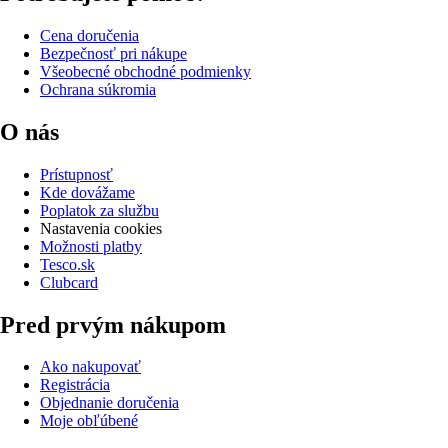
Cena doručenia
Bezpečnosť pri nákupe
Všeobecné obchodné podmienky
Ochrana súkromia
O nás
Prístupnosť
Kde dovážame
Poplatok za službu
Nastavenia cookies
Možnosti platby
Tesco.sk
Clubcard
Pred prvým nákupom
Ako nakupovať
Registrácia
Objednanie doručenia
Moje obľúbené