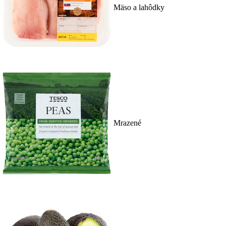
Mäso a lahôdky
Mrazené