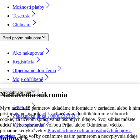
Možnosti platby
Tesco.sk
Clubcard
Pred prvým nákupom
Ako nakupovať
Registrácia
Objednanie doručenia
Moje obľúbené
Kontaktujte nás
Nastavenia súkromia
Tesco.sk
My a našich 18 partnerov ukladáme informácie v zariadení alebo k nim
pristupujeme, napríklad k jedinečným identifikátorom v súboroch
Zákaznícka linka - 0800222333
cookie, za účelom spracúvania osobných údajov. Svoj súhlas môžete
udeliť alebo spravovať voľbou Prijať alebo Odmietnuť všetko,
Výber obchodu
prípadne kedykoľvek v
Pravidlách pre ochranu osobných údajov a
cookies.
Tieto voľby oznámime našim partnerom a neovplyvnia údaje
followUs