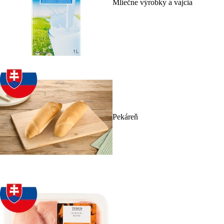
Mliečne výrobky a vajcia
Pekáreň