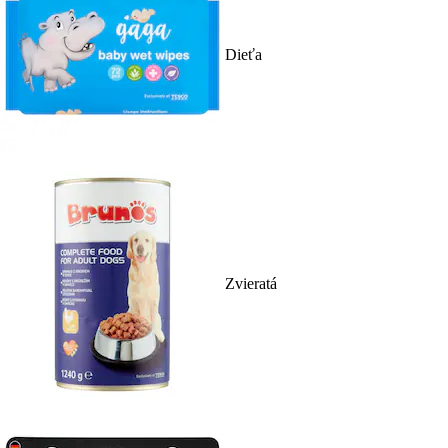
Dieťa
Zvieratá