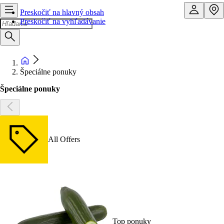
Preskočiť na hlavný obsah
Preskočiť na vyhľadávanie
Špeciálne ponuky
Špeciálne ponuky
All Offers
Top ponuky