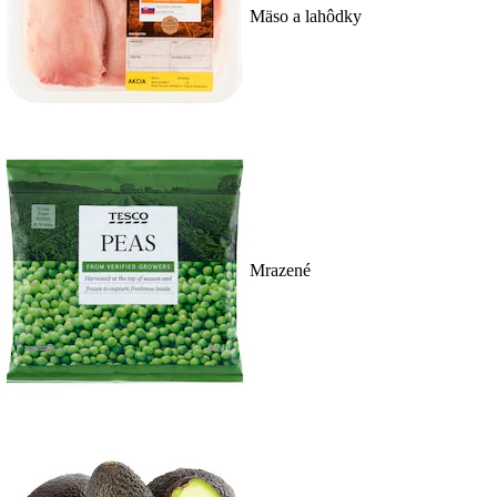
Mäso a lahôdky
Mrazené