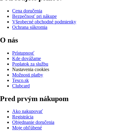
Cena doručenia
Bezpečnosť pri nákupe
Všeobecné obchodné podmienky
Ochrana súkromia
O nás
Prístupnosť
Kde dovážame
Poplatok za službu
Nastavenia cookies
Možnosti platby
Tesco.sk
Clubcard
Pred prvým nákupom
Ako nakupovať
Registrácia
Objednanie doručenia
Moje obľúbené