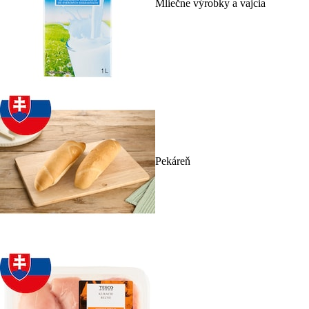
Mliečne výrobky a vajcia
Pekáreň