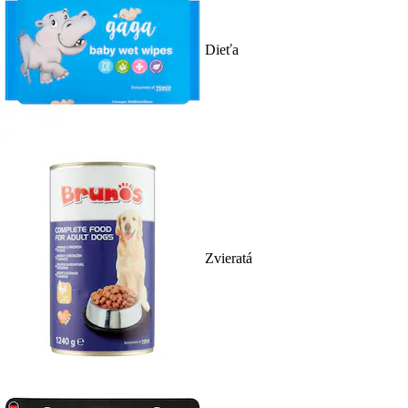
Dieťa
Zvieratá