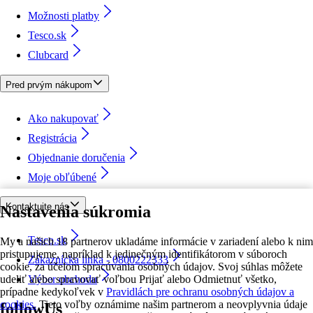
Možnosti platby
Tesco.sk
Clubcard
Pred prvým nákupom
Ako nakupovať
Registrácia
Objednanie doručenia
Moje obľúbené
Kontaktujte nás
Nastavenia súkromia
Tesco.sk
My a našich 18 partnerov ukladáme informácie v zariadení alebo k nim
pristupujeme, napríklad k jedinečným identifikátorom v súboroch
Zákaznícka linka - 0800222333
cookie, za účelom spracúvania osobných údajov. Svoj súhlas môžete
udeliť alebo spravovať voľbou Prijať alebo Odmietnuť všetko,
Výber obchodu
prípadne kedykoľvek v
Pravidlách pre ochranu osobných údajov a
cookies.
Tieto voľby oznámime našim partnerom a neovplyvnia údaje
followUs