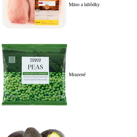
Mäso a lahôdky
Mrazené