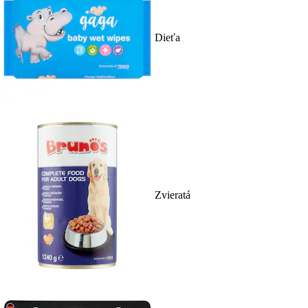
Dieťa
Zvieratá