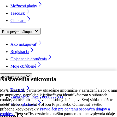
Možnosti platby
Tesco.sk
Clubcard
Pred prvým nákupom
Ako nakupovať
Registrácia
Objednanie doručenia
Moje obľúbené
Kontaktujte nás
Nastavenia súkromia
Tesco.sk
My a našich 18 partnerov ukladáme informácie v zariadení alebo k nim
pristupujeme, napríklad k jedinečným identifikátorom v súboroch
Zákaznícka linka - 0800222333
cookie, za účelom spracúvania osobných údajov. Svoj súhlas môžete
udeliť alebo spravovať voľbou Prijať alebo Odmietnuť všetko,
Výber obchodu
prípadne kedykoľvek v
Pravidlách pre ochranu osobných údajov a
cookies.
Tieto voľby oznámime našim partnerom a neovplyvnia údaje
followUs