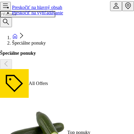
Preskočiť na hlavný obsah
Preskočiť na vyhľadávanie
Špeciálne ponuky
Špeciálne ponuky
All Offers
Top ponuky