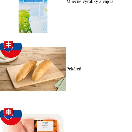
Mliečne výrobky a vajcia
Pekáreň