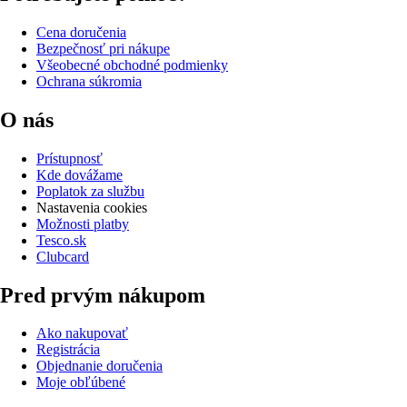
Cena doručenia
Bezpečnosť pri nákupe
Všeobecné obchodné podmienky
Ochrana súkromia
O nás
Prístupnosť
Kde dovážame
Poplatok za službu
Nastavenia cookies
Možnosti platby
Tesco.sk
Clubcard
Pred prvým nákupom
Ako nakupovať
Registrácia
Objednanie doručenia
Moje obľúbené