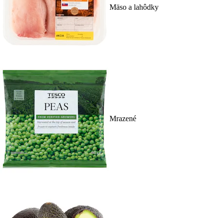
Mäso a lahôdky
Mrazené