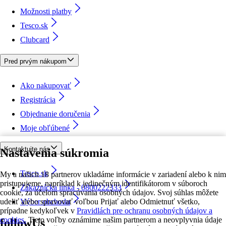
Možnosti platby
Tesco.sk
Clubcard
Pred prvým nákupom
Ako nakupovať
Registrácia
Objednanie doručenia
Moje obľúbené
Kontaktujte nás
Nastavenia súkromia
Tesco.sk
My a našich 18 partnerov ukladáme informácie v zariadení alebo k nim
pristupujeme, napríklad k jedinečným identifikátorom v súboroch
Zákaznícka linka - 0800222333
cookie, za účelom spracúvania osobných údajov. Svoj súhlas môžete
udeliť alebo spravovať voľbou Prijať alebo Odmietnuť všetko,
Výber obchodu
prípadne kedykoľvek v
Pravidlách pre ochranu osobných údajov a
cookies.
Tieto voľby oznámime našim partnerom a neovplyvnia údaje
followUs