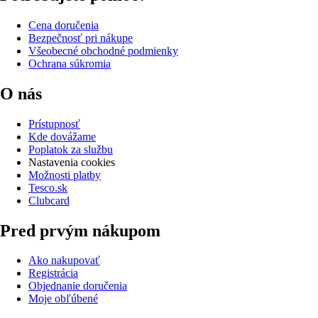
Cena doručenia
Bezpečnosť pri nákupe
Všeobecné obchodné podmienky
Ochrana súkromia
O nás
Prístupnosť
Kde dovážame
Poplatok za službu
Nastavenia cookies
Možnosti platby
Tesco.sk
Clubcard
Pred prvým nákupom
Ako nakupovať
Registrácia
Objednanie doručenia
Moje obľúbené