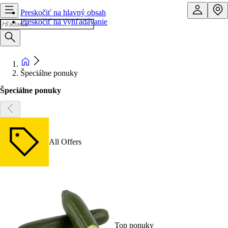
Preskočiť na hlavný obsah
Preskočiť na vyhľadávanie
Špeciálne ponuky
Špeciálne ponuky
All Offers
Top ponuky