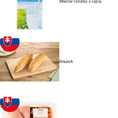
Mliečne výrobky a vajcia
Pekáreň