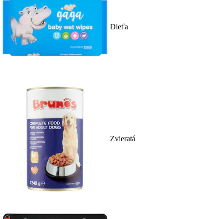
Dieťa
Zvieratá