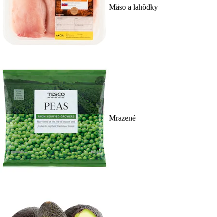
Mäso a lahôdky
Mrazené