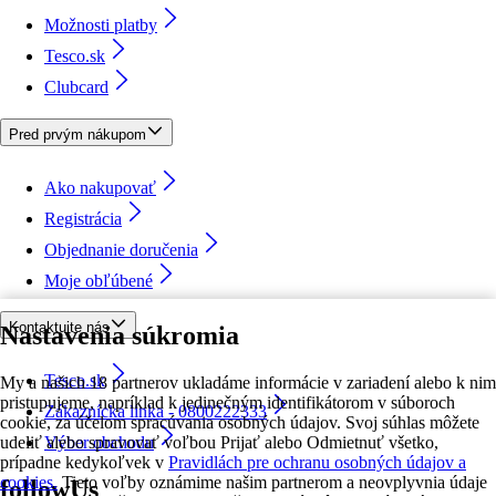
Možnosti platby
Tesco.sk
Clubcard
Pred prvým nákupom
Ako nakupovať
Registrácia
Objednanie doručenia
Moje obľúbené
Kontaktujte nás
Nastavenia súkromia
Tesco.sk
My a našich 18 partnerov ukladáme informácie v zariadení alebo k nim
pristupujeme, napríklad k jedinečným identifikátorom v súboroch
Zákaznícka linka - 0800222333
cookie, za účelom spracúvania osobných údajov. Svoj súhlas môžete
udeliť alebo spravovať voľbou Prijať alebo Odmietnuť všetko,
Výber obchodu
prípadne kedykoľvek v
Pravidlách pre ochranu osobných údajov a
cookies.
Tieto voľby oznámime našim partnerom a neovplyvnia údaje
followUs