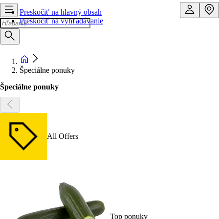
Preskočiť na hlavný obsah
Preskočiť na vyhľadávanie
Špeciálne ponuky
Špeciálne ponuky
All Offers
Top ponuky