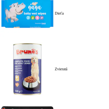
Dieťa
Zvieratá