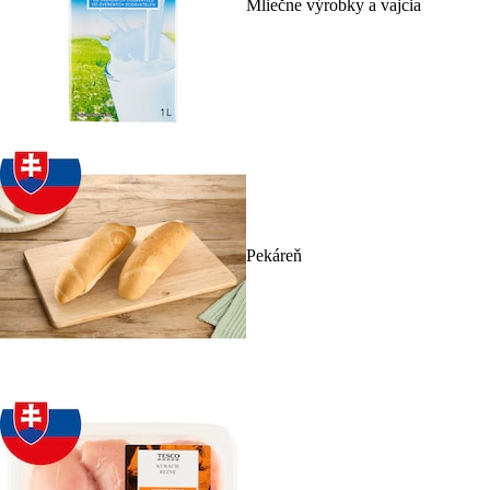
Mliečne výrobky a vajcia
Pekáreň