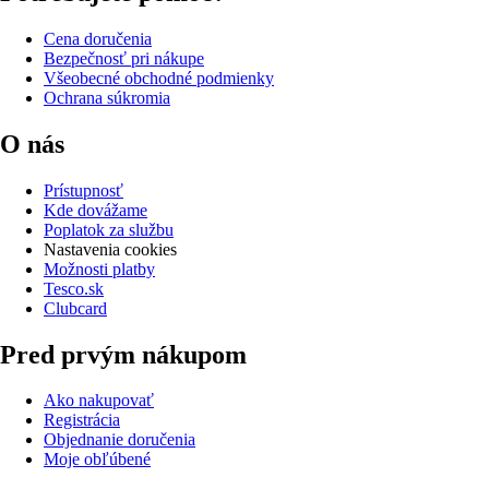
Cena doručenia
Bezpečnosť pri nákupe
Všeobecné obchodné podmienky
Ochrana súkromia
O nás
Prístupnosť
Kde dovážame
Poplatok za službu
Nastavenia cookies
Možnosti platby
Tesco.sk
Clubcard
Pred prvým nákupom
Ako nakupovať
Registrácia
Objednanie doručenia
Moje obľúbené