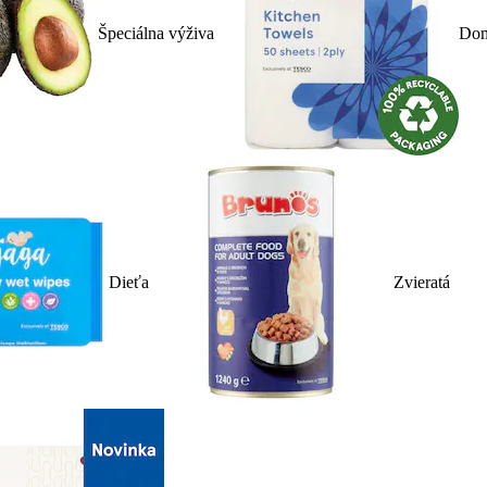
Špeciálna výživa
Dom
Dieťa
Zvieratá