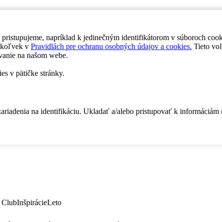
 pristupujeme, napríklad k jedinečným identifikátorom v súboroch coo
dykoľvek v
Pravidlách pre ochranu osobných údajov a cookies.
Tieto voľ
vanie na našom webe.
es v pätičke stránky.
zariadenia na identifikáciu. Ukladať a/alebo pristupovať k informáciám
 Club
Inšpirácie
Leto