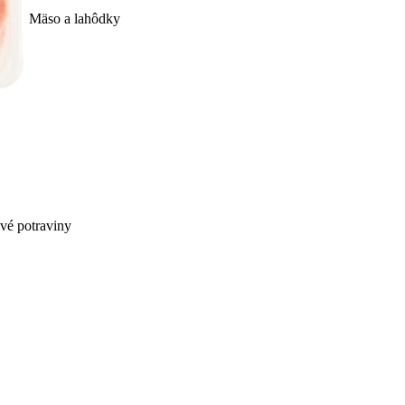
Mäso a lahôdky
ivé potraviny