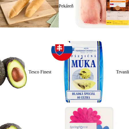
Pekáreň
Tesco Finest
Trvanl