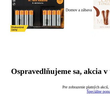
Domov a zábava
Ospravedlňujeme sa, akcia v te
Pre zobrazenie platných akcií,
Špeciálne pon