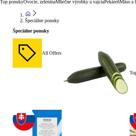
Top ponuky
Ovocie, zelenina
Mliečne výrobky a vajcia
Pekáreň
Mäso a 
Špeciálne ponuky
Špeciálne ponuky
All Offers
To