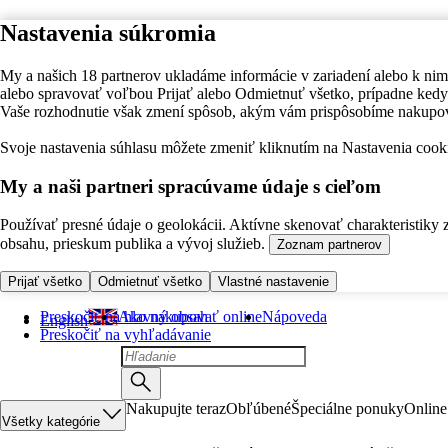
Nastavenia súkromia
My a našich 18 partnerov ukladáme informácie v zariadení alebo k nim
alebo spravovať voľbou Prijať alebo Odmietnuť všetko, prípadne ke
Vaše rozhodnutie však zmení spôsob, akým vám prispôsobíme nakupo
Svoje nastavenia súhlasu môžete zmeniť kliknutím na Nastavenia cooki
My a naši partneri spracúvame údaje s cieľom
Používať presné údaje o geolokácii. Aktívne skenovať charakteristiky 
obsahu, prieskum publika a vývoj služieb.
Zoznam partnerov
Prijať všetko
Odmietnuť všetko
Vlastné nastavenie
Preskočiť na hlavný obsah
Ako nakupovať online
Nápoveda
English
Preskočiť na vyhľadávanie
Nakupujte teraz
Obľúbené
Špeciálne ponuky
Online
Všetky kategórie