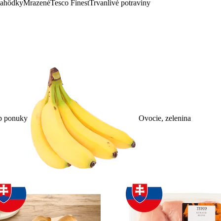
lahôdky
Mrazené
Tesco Finest
Trvanlivé potraviny
p ponuky
Ovocie, zelenina