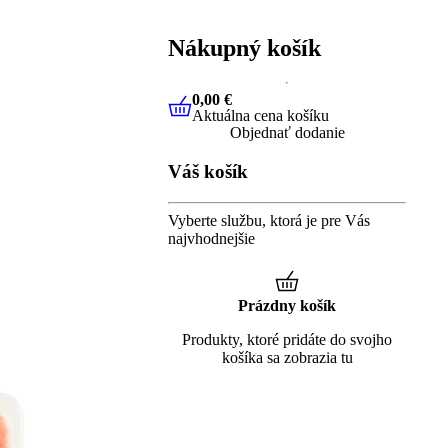
Nákupný košík
0,00 €
Aktuálna cena košíku
0,00 €
Aktuálna cena košíku
Objednať dodanie
Váš košík
Vyberte službu, ktorá je pre Vás
najvhodnejšie
Prázdny košík
Produkty, ktoré pridáte do svojho
košíka sa zobrazia tu