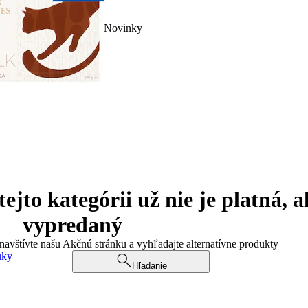
Novinky
jto kategórii už nie je platná, a
vypredaný
 navštívte našu Akčnú stránku a vyhľadajte alternatívne produkty
uky
Hľadanie