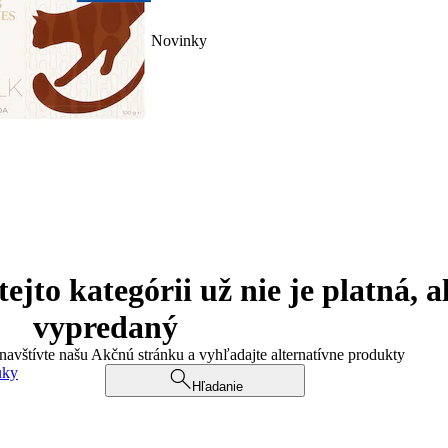
Novinky
jto kategórii už nie je platná, a
vypredaný
 navštívte našu Akčnú stránku a vyhľadajte alternatívne produkty
uky
Hľadanie