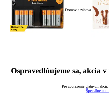
Domov a zábava
Ospravedlňujeme sa, akcia v te
Pre zobrazenie platných akcií,
Špeciálne pon