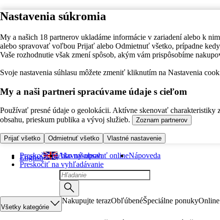
Nastavenia súkromia
My a našich 18 partnerov ukladáme informácie v zariadení alebo k nim
alebo spravovať voľbou Prijať alebo Odmietnuť všetko, prípadne ke
Vaše rozhodnutie však zmení spôsob, akým vám prispôsobíme nakupo
Svoje nastavenia súhlasu môžete zmeniť kliknutím na Nastavenia cooki
My a naši partneri spracúvame údaje s cieľom
Používať presné údaje o geolokácii. Aktívne skenovať charakteristiky 
obsahu, prieskum publika a vývoj služieb.
Zoznam partnerov
Prijať všetko
Odmietnuť všetko
Vlastné nastavenie
Preskočiť na hlavný obsah
Ako nakupovať online
Nápoveda
English
Preskočiť na vyhľadávanie
Nakupujte teraz
Obľúbené
Špeciálne ponuky
Online
Všetky kategórie