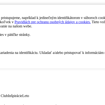
 pristupujeme, napríklad k jedinečným identifikátorom v súboroch coo
dykoľvek v
Pravidlách pre ochranu osobných údajov a cookies.
Tieto voľ
vanie na našom webe.
es v pätičke stránky.
zariadenia na identifikáciu. Ukladať a/alebo pristupovať k informáciám
 Club
Inšpirácie
Leto