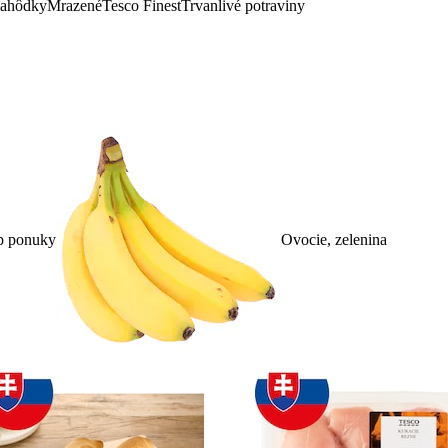
lahôdky
Mrazené
Tesco Finest
Trvanlivé potraviny
p ponuky
Ovocie, zelenina