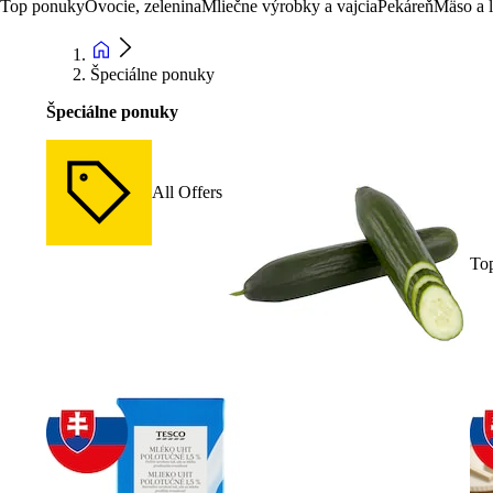
Top ponuky
Ovocie, zelenina
Mliečne výrobky a vajcia
Pekáreň
Mäso a 
Špeciálne ponuky
Špeciálne ponuky
All Offers
To