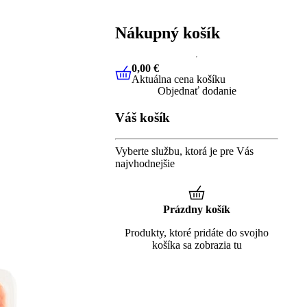
Nákupný košík
0,00 €
Aktuálna cena košíku
0,00 €
Aktuálna cena košíku
Objednať dodanie
Váš košík
Vyberte službu, ktorá je pre Vás
najvhodnejšie
Prázdny košík
Produkty, ktoré pridáte do svojho
košíka sa zobrazia tu