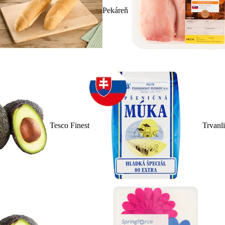
Pekáreň
Tesco Finest
Trvanl