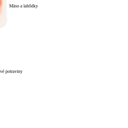
Mäso a lahôdky
ivé potraviny