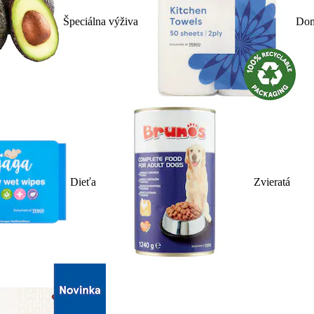
Špeciálna výživa
Dom
Dieťa
Zvieratá