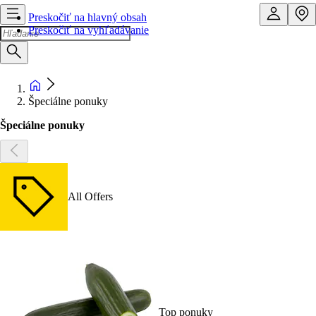
Preskočiť na hlavný obsah
Preskočiť na vyhľadávanie
Špeciálne ponuky
Špeciálne ponuky
All Offers
Top ponuky