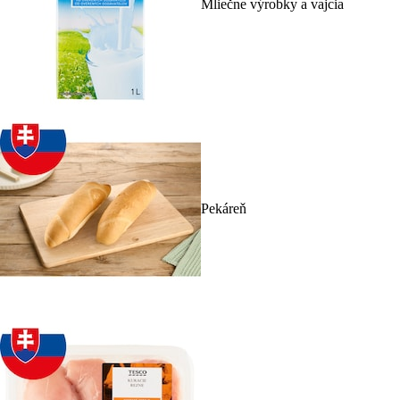
Mliečne výrobky a vajcia
Pekáreň