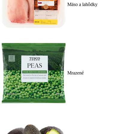
Mäso a lahôdky
Mrazené