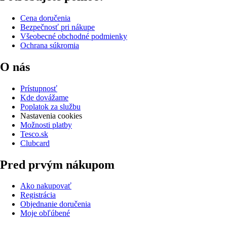
Cena doručenia
Bezpečnosť pri nákupe
Všeobecné obchodné podmienky
Ochrana súkromia
O nás
Prístupnosť
Kde dovážame
Poplatok za službu
Nastavenia cookies
Možnosti platby
Tesco.sk
Clubcard
Pred prvým nákupom
Ako nakupovať
Registrácia
Objednanie doručenia
Moje obľúbené