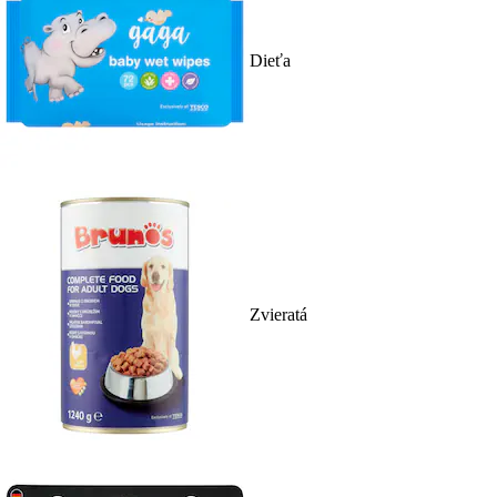
Dieťa
Zvieratá