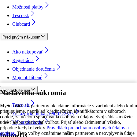
Možnosti platby
Tesco.sk
Clubcard
Pred prvým nákupom
Ako nakupovať
Registrácia
Objednanie doručenia
Moje obľúbené
Kontaktujte nás
Nastavenia súkromia
Tesco.sk
My a našich 18 partnerov ukladáme informácie v zariadení alebo k nim
pristupujeme, napríklad k jedinečným identifikátorom v súboroch
Zákaznícka linka - 0800222333
cookie, za účelom spracúvania osobných údajov. Svoj súhlas môžete
udeliť alebo spravovať voľbou Prijať alebo Odmietnuť všetko,
Výber obchodu
prípadne kedykoľvek v
Pravidlách pre ochranu osobných údajov a
cookies.
Tieto voľby oznámime našim partnerom a neovplyvnia údaje
followUs