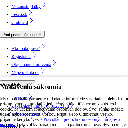
Možnosti platby
Tesco.sk
Clubcard
Pred prvým nákupom
Ako nakupovať
Registrácia
Objednanie doručenia
Moje obľúbené
Kontaktujte nás
Nastavenia súkromia
Tesco.sk
My a našich 18 partnerov ukladáme informácie v zariadení alebo k nim
pristupujeme, napríklad k jedinečným identifikátorom v súboroch
Zákaznícka linka - 0800222333
cookie, za účelom spracúvania osobných údajov. Svoj súhlas môžete
udeliť alebo spravovať voľbou Prijať alebo Odmietnuť všetko,
Výber obchodu
prípadne kedykoľvek v
Pravidlách pre ochranu osobných údajov a
cookies.
Tieto voľby oznámime našim partnerom a neovplyvnia údaje
followUs