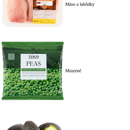
Mäso a lahôdky
Mrazené