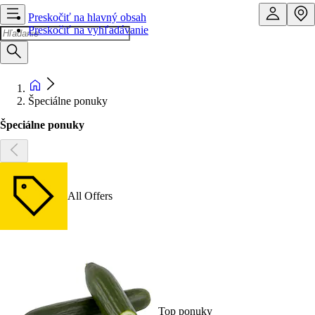
Preskočiť na hlavný obsah
Preskočiť na vyhľadávanie
Špeciálne ponuky
Špeciálne ponuky
All Offers
Top ponuky