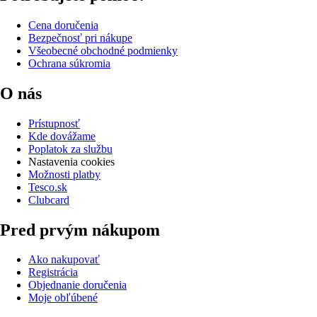
Cena doručenia
Bezpečnosť pri nákupe
Všeobecné obchodné podmienky
Ochrana súkromia
O nás
Prístupnosť
Kde dovážame
Poplatok za službu
Nastavenia cookies
Možnosti platby
Tesco.sk
Clubcard
Pred prvým nákupom
Ako nakupovať
Registrácia
Objednanie doručenia
Moje obľúbené