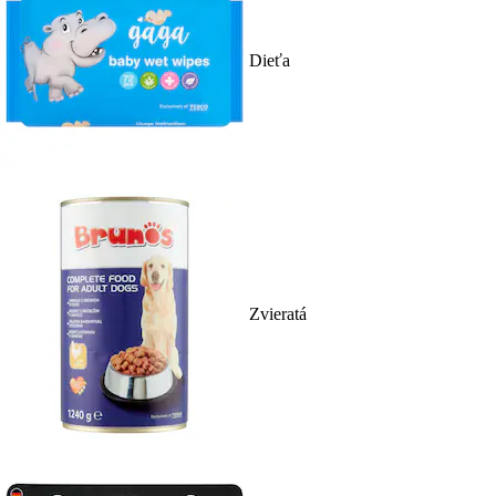
Dieťa
Zvieratá