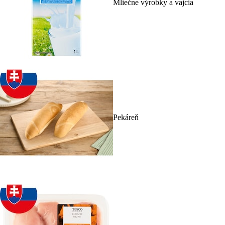
Mliečne výrobky a vajcia
Pekáreň