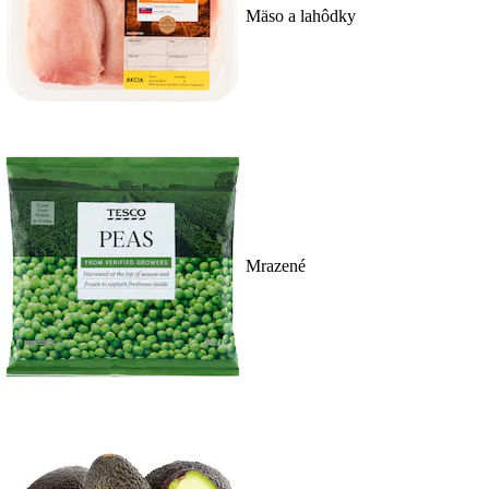
Mäso a lahôdky
Mrazené