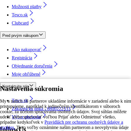
Možnosti platby
Tesco.sk
Clubcard
Pred prvým nákupom
Ako nakupovať
Registrácia
Objednanie doručenia
Moje obľúbené
Kontaktujte nás
Nastavenia súkromia
Tesco.sk
My a našich 18 partnerov ukladáme informácie v zariadení alebo k nim
pristupujeme, napríklad k jedinečným identifikátorom v súboroch
Zákaznícka linka - 0800222333
cookie, za účelom spracúvania osobných údajov. Svoj súhlas môžete
udeliť alebo spravovať voľbou Prijať alebo Odmietnuť všetko,
Výber obchodu
prípadne kedykoľvek v
Pravidlách pre ochranu osobných údajov a
cookies.
Tieto voľby oznámime našim partnerom a neovplyvnia údaje
followUs