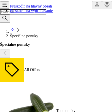
Preskočiť na hlavný obsah
Preskočiť na vyhľadávanie
Špeciálne ponuky
Špeciálne ponuky
All Offers
Top ponuky