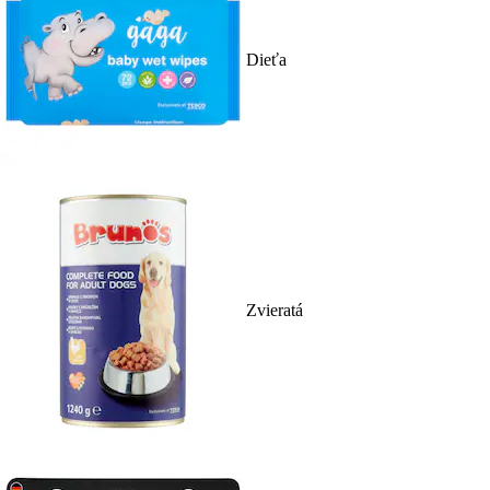
Dieťa
Zvieratá