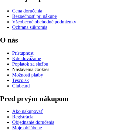
Cena doručenia
Bezpečnosť pri nákupe
Všeobecné obchodné podmienky
Ochrana súkromia
O nás
Prístupnosť
Kde dovážame
Poplatok za službu
Nastavenia cookies
Možnosti platby
Tesco.sk
Clubcard
Pred prvým nákupom
Ako nakupovať
Registrácia
Objednanie doručenia
Moje obľúbené