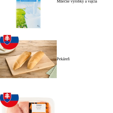
Mliečne výrobky a vajcia
Pekáreň