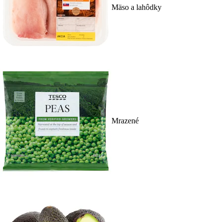
Mäso a lahôdky
Mrazené