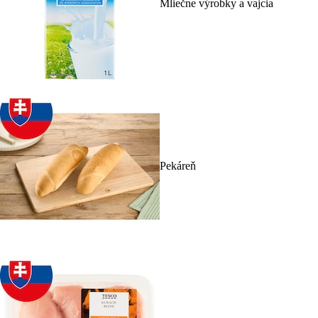
Mliečne výrobky a vajcia
Pekáreň