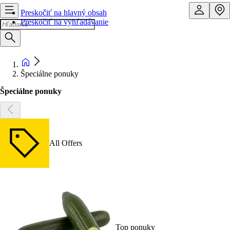
Preskočiť na hlavný obsah
Preskočiť na vyhľadávanie
Špeciálne ponuky
Špeciálne ponuky
All Offers
Top ponuky