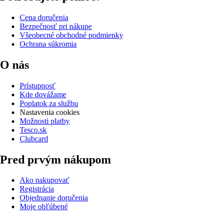
Cena doručenia
Bezpečnosť pri nákupe
Všeobecné obchodné podmienky
Ochrana súkromia
O nás
Prístupnosť
Kde dovážame
Poplatok za službu
Nastavenia cookies
Možnosti platby
Tesco.sk
Clubcard
Pred prvým nákupom
Ako nakupovať
Registrácia
Objednanie doručenia
Moje obľúbené