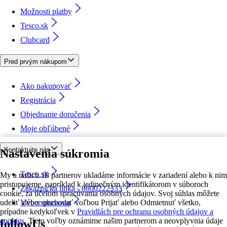
Možnosti platby
Tesco.sk
Clubcard
Pred prvým nákupom
Ako nakupovať
Registrácia
Objednanie doručenia
Moje obľúbené
Kontaktujte nás
Nastavenia súkromia
Tesco.sk
My a našich 18 partnerov ukladáme informácie v zariadení alebo k nim
pristupujeme, napríklad k jedinečným identifikátorom v súboroch
Zákaznícka linka - 0800222333
cookie, za účelom spracúvania osobných údajov. Svoj súhlas môžete
udeliť alebo spravovať voľbou Prijať alebo Odmietnuť všetko,
Výber obchodu
prípadne kedykoľvek v
Pravidlách pre ochranu osobných údajov a
cookies.
Tieto voľby oznámime našim partnerom a neovplyvnia údaje
followUs