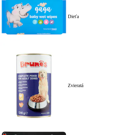
Dieťa
Zvieratá