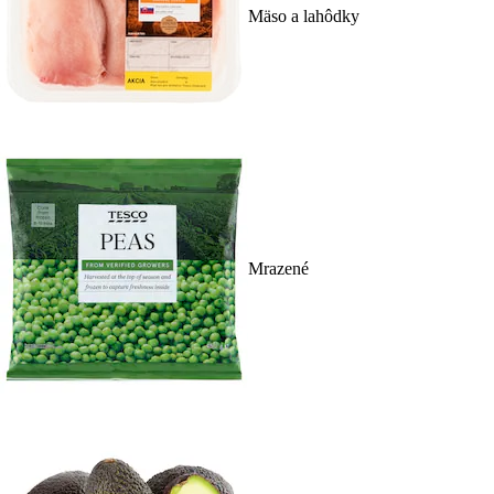
Mäso a lahôdky
Mrazené