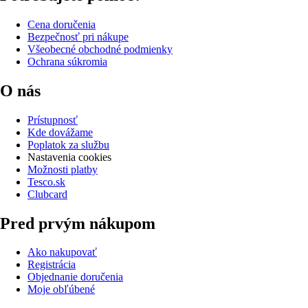
Cena doručenia
Bezpečnosť pri nákupe
Všeobecné obchodné podmienky
Ochrana súkromia
O nás
Prístupnosť
Kde dovážame
Poplatok za službu
Nastavenia cookies
Možnosti platby
Tesco.sk
Clubcard
Pred prvým nákupom
Ako nakupovať
Registrácia
Objednanie doručenia
Moje obľúbené