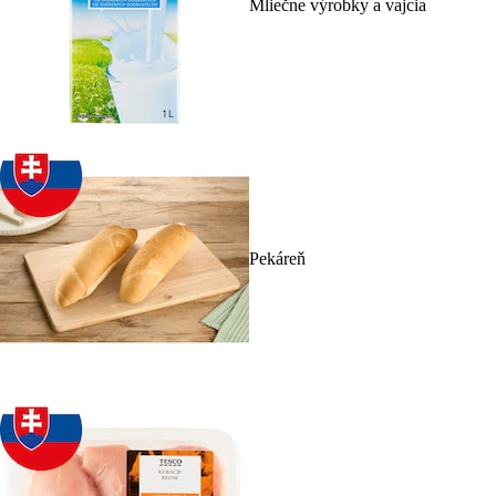
Mliečne výrobky a vajcia
Pekáreň