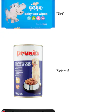
Dieťa
Zvieratá