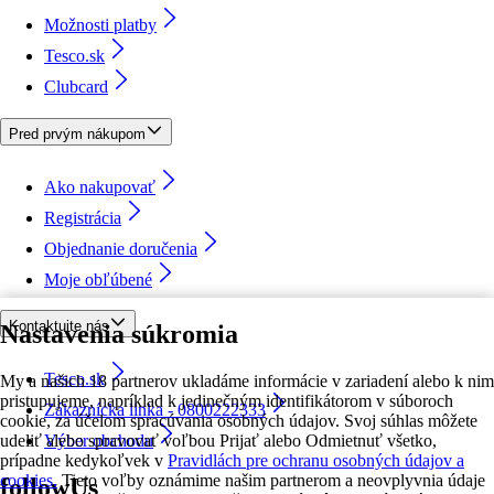
Možnosti platby
Tesco.sk
Clubcard
Pred prvým nákupom
Ako nakupovať
Registrácia
Objednanie doručenia
Moje obľúbené
Kontaktujte nás
Nastavenia súkromia
Tesco.sk
My a našich 18 partnerov ukladáme informácie v zariadení alebo k nim
pristupujeme, napríklad k jedinečným identifikátorom v súboroch
Zákaznícka linka - 0800222333
cookie, za účelom spracúvania osobných údajov. Svoj súhlas môžete
udeliť alebo spravovať voľbou Prijať alebo Odmietnuť všetko,
Výber obchodu
prípadne kedykoľvek v
Pravidlách pre ochranu osobných údajov a
cookies.
Tieto voľby oznámime našim partnerom a neovplyvnia údaje
followUs