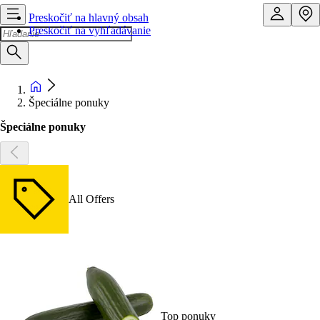
Preskočiť na hlavný obsah
Preskočiť na vyhľadávanie
Špeciálne ponuky
Špeciálne ponuky
All Offers
Top ponuky