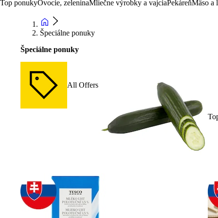
Top ponuky
Ovocie, zelenina
Mliečne výrobky a vajcia
Pekáreň
Mäso a 
Špeciálne ponuky
Špeciálne ponuky
All Offers
To