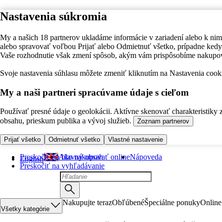
Nastavenia súkromia
My a našich 18 partnerov ukladáme informácie v zariadení alebo k nim
alebo spravovať voľbou Prijať alebo Odmietnuť všetko, prípadne ke
Vaše rozhodnutie však zmení spôsob, akým vám prispôsobíme nakupo
Svoje nastavenia súhlasu môžete zmeniť kliknutím na Nastavenia cooki
My a naši partneri spracúvame údaje s cieľom
Používať presné údaje o geolokácii. Aktívne skenovať charakteristiky 
obsahu, prieskum publika a vývoj služieb.
Zoznam partnerov
Prijať všetko
Odmietnuť všetko
Vlastné nastavenie
Preskočiť na hlavný obsah
Ako nakupovať online
Nápoveda
English
Preskočiť na vyhľadávanie
Nakupujte teraz
Obľúbené
Špeciálne ponuky
Online
Všetky kategórie