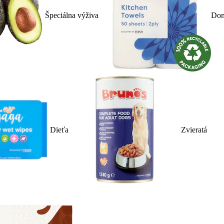
Špeciálna výživa
Dom
Dieťa
Zvieratá