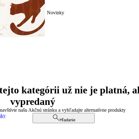
Novinky
jto kategórii už nie je platná, a
vypredaný
 navštívte našu Akčnú stránku a vyhľadajte alternatívne produkty
uky
Hľadanie