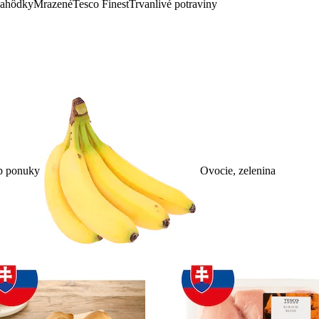
lahôdky
Mrazené
Tesco Finest
Trvanlivé potraviny
p ponuky
Ovocie, zelenina