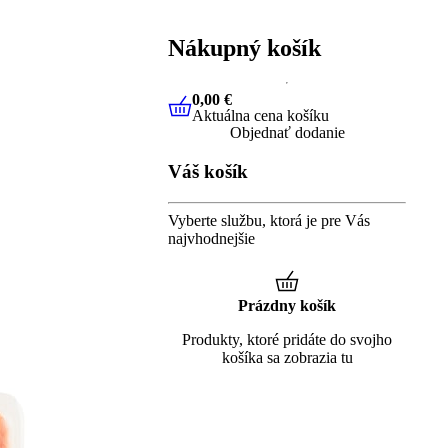
Nákupný košík
0,00 €
Aktuálna cena košíku
0,00 €
Aktuálna cena košíku
Objednať dodanie
Váš košík
Vyberte službu, ktorá je pre Vás
najvhodnejšie
Prázdny košík
Produkty, ktoré pridáte do svojho
košíka sa zobrazia tu