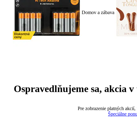
Domov a zábava
Ospravedlňujeme sa, akcia v te
Pre zobrazenie platných akcií,
Špeciálne pon