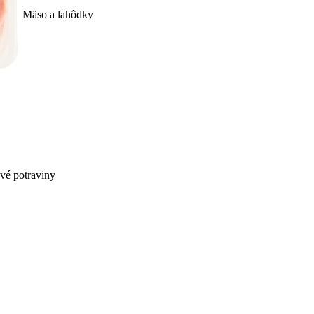
Mäso a lahôdky
ivé potraviny