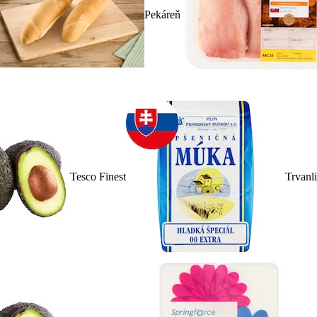
Pekáreň
Tesco Finest
Trvanl