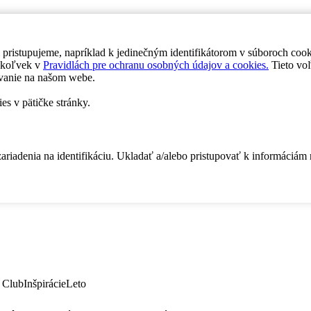
 pristupujeme, napríklad k jedinečným identifikátorom v súboroch coo
dykoľvek v
Pravidlách pre ochranu osobných údajov a cookies.
Tieto voľ
vanie na našom webe.
es v pätičke stránky.
zariadenia na identifikáciu. Ukladať a/alebo pristupovať k informáciám
 Club
Inšpirácie
Leto