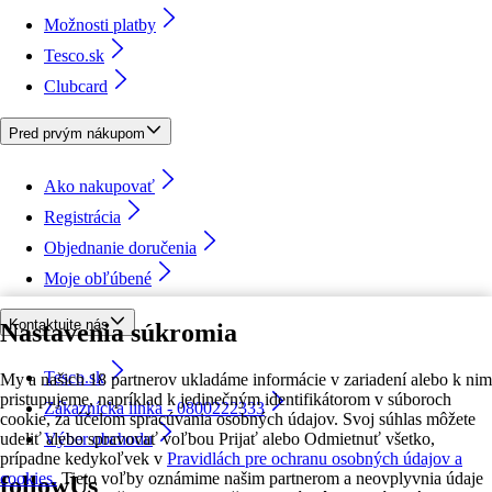
Možnosti platby
Tesco.sk
Clubcard
Pred prvým nákupom
Ako nakupovať
Registrácia
Objednanie doručenia
Moje obľúbené
Kontaktujte nás
Nastavenia súkromia
Tesco.sk
My a našich 18 partnerov ukladáme informácie v zariadení alebo k nim
pristupujeme, napríklad k jedinečným identifikátorom v súboroch
Zákaznícka linka - 0800222333
cookie, za účelom spracúvania osobných údajov. Svoj súhlas môžete
udeliť alebo spravovať voľbou Prijať alebo Odmietnuť všetko,
Výber obchodu
prípadne kedykoľvek v
Pravidlách pre ochranu osobných údajov a
cookies.
Tieto voľby oznámime našim partnerom a neovplyvnia údaje
followUs