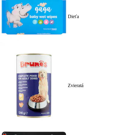
Dieťa
Zvieratá