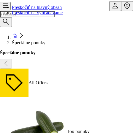
Preskočiť na hlavný obsah
Preskočiť na vyhľadávanie
Špeciálne ponuky
Špeciálne ponuky
All Offers
Top ponuky