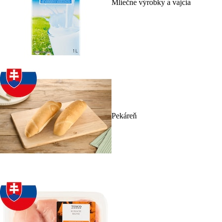
Mliečne výrobky a vajcia
Pekáreň