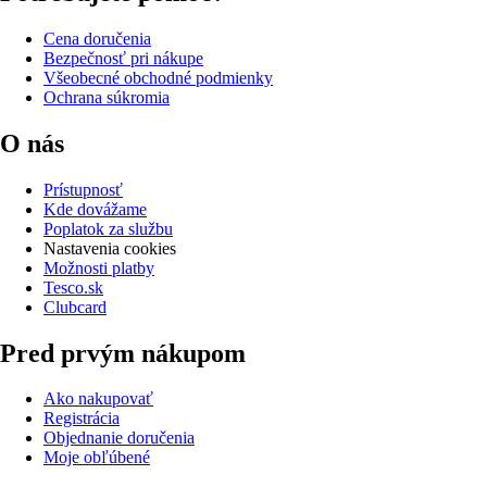
Cena doručenia
Bezpečnosť pri nákupe
Všeobecné obchodné podmienky
Ochrana súkromia
O nás
Prístupnosť
Kde dovážame
Poplatok za službu
Nastavenia cookies
Možnosti platby
Tesco.sk
Clubcard
Pred prvým nákupom
Ako nakupovať
Registrácia
Objednanie doručenia
Moje obľúbené