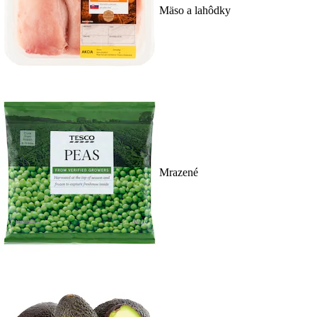
Mäso a lahôdky
Mrazené