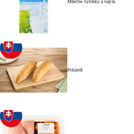
Mliečne výrobky a vajcia
Pekáreň