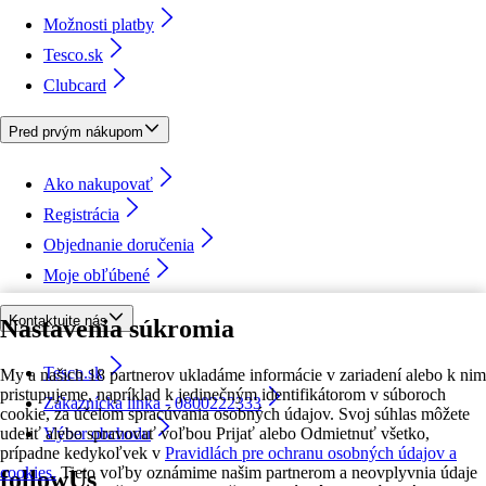
Možnosti platby
Tesco.sk
Clubcard
Pred prvým nákupom
Ako nakupovať
Registrácia
Objednanie doručenia
Moje obľúbené
Kontaktujte nás
Nastavenia súkromia
Tesco.sk
My a našich 18 partnerov ukladáme informácie v zariadení alebo k nim
pristupujeme, napríklad k jedinečným identifikátorom v súboroch
Zákaznícka linka - 0800222333
cookie, za účelom spracúvania osobných údajov. Svoj súhlas môžete
udeliť alebo spravovať voľbou Prijať alebo Odmietnuť všetko,
Výber obchodu
prípadne kedykoľvek v
Pravidlách pre ochranu osobných údajov a
cookies.
Tieto voľby oznámime našim partnerom a neovplyvnia údaje
followUs