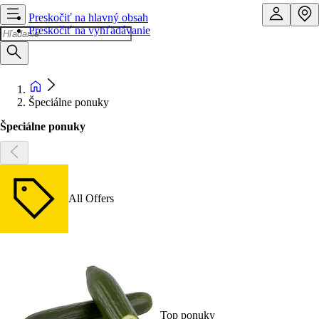
Preskočiť na hlavný obsah
Preskočiť na vyhľadávanie
Špeciálne ponuky
Špeciálne ponuky
All Offers
Top ponuky