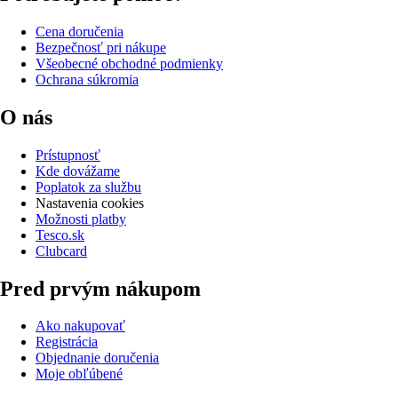
Cena doručenia
Bezpečnosť pri nákupe
Všeobecné obchodné podmienky
Ochrana súkromia
O nás
Prístupnosť
Kde dovážame
Poplatok za službu
Nastavenia cookies
Možnosti platby
Tesco.sk
Clubcard
Pred prvým nákupom
Ako nakupovať
Registrácia
Objednanie doručenia
Moje obľúbené