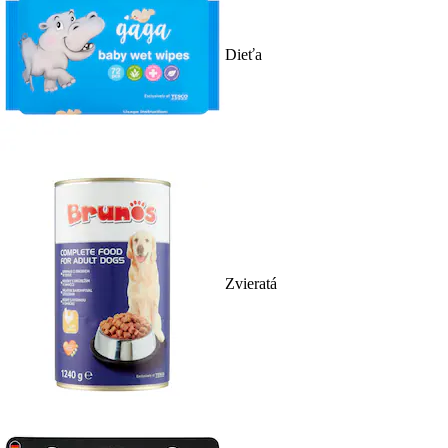
Dieťa
Zvieratá