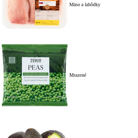
Mäso a lahôdky
Mrazené