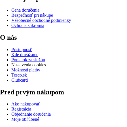
Cena doručenia
Bezpečnosť pri nákupe
Všeobecné obchodné podmienky
Ochrana súkromia
O nás
Prístupnosť
Kde dovážame
Poplatok za službu
Nastavenia cookies
Možnosti platby
Tesco.sk
Clubcard
Pred prvým nákupom
Ako nakupovať
Registrácia
Objednanie doručenia
Moje obľúbené