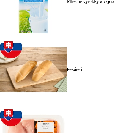
Mliečne výrobky a vajcia
Pekáreň