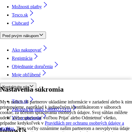
Možnosti platby
Tesco.sk
Clubcard
Pred prvým nákupom
Ako nakupovať
Registrácia
Objednanie doručenia
Moje obľúbené
Kontaktujte nás
Nastavenia súkromia
Tesco.sk
My a našich 18 partnerov ukladáme informácie v zariadení alebo k nim
pristupujeme, napríklad k jedinečným identifikátorom v súboroch
Zákaznícka linka - 0800222333
cookie, za účelom spracúvania osobných údajov. Svoj súhlas môžete
udeliť alebo spravovať voľbou Prijať alebo Odmietnuť všetko,
Výber obchodu
prípadne kedykoľvek v
Pravidlách pre ochranu osobných údajov a
cookies.
Tieto voľby oznámime našim partnerom a neovplyvnia údaje
followUs