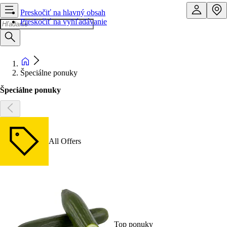
Preskočiť na hlavný obsah
Preskočiť na vyhľadávanie
Špeciálne ponuky
Špeciálne ponuky
All Offers
Top ponuky