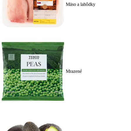
Mäso a lahôdky
Mrazené