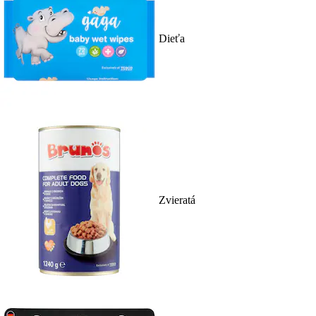
Dieťa
Zvieratá