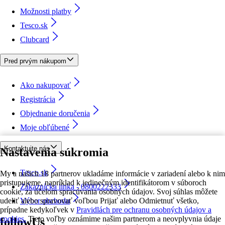
Možnosti platby
Tesco.sk
Clubcard
Pred prvým nákupom
Ako nakupovať
Registrácia
Objednanie doručenia
Moje obľúbené
Kontaktujte nás
Nastavenia súkromia
Tesco.sk
My a našich 18 partnerov ukladáme informácie v zariadení alebo k nim
pristupujeme, napríklad k jedinečným identifikátorom v súboroch
Zákaznícka linka - 0800222333
cookie, za účelom spracúvania osobných údajov. Svoj súhlas môžete
udeliť alebo spravovať voľbou Prijať alebo Odmietnuť všetko,
Výber obchodu
prípadne kedykoľvek v
Pravidlách pre ochranu osobných údajov a
cookies.
Tieto voľby oznámime našim partnerom a neovplyvnia údaje
followUs