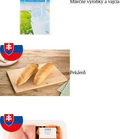
Mliečne výrobky a vajcia
Pekáreň