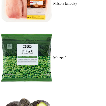
Mäso a lahôdky
Mrazené