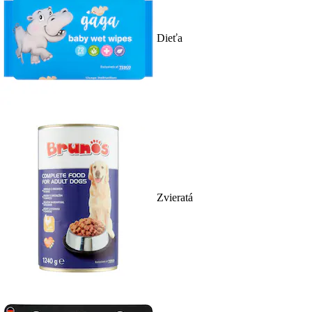
Dieťa
Zvieratá