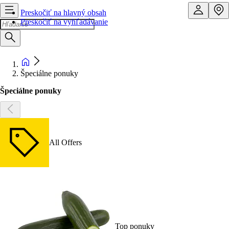
Preskočiť na hlavný obsah
Preskočiť na vyhľadávanie
Špeciálne ponuky
Špeciálne ponuky
All Offers
Top ponuky