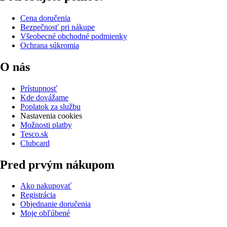
Cena doručenia
Bezpečnosť pri nákupe
Všeobecné obchodné podmienky
Ochrana súkromia
O nás
Prístupnosť
Kde dovážame
Poplatok za službu
Nastavenia cookies
Možnosti platby
Tesco.sk
Clubcard
Pred prvým nákupom
Ako nakupovať
Registrácia
Objednanie doručenia
Moje obľúbené