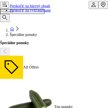
Preskočiť na hlavný obsah
Preskočiť na vyhľadávanie
Špeciálne ponuky
Špeciálne ponuky
All Offers
Top ponuky