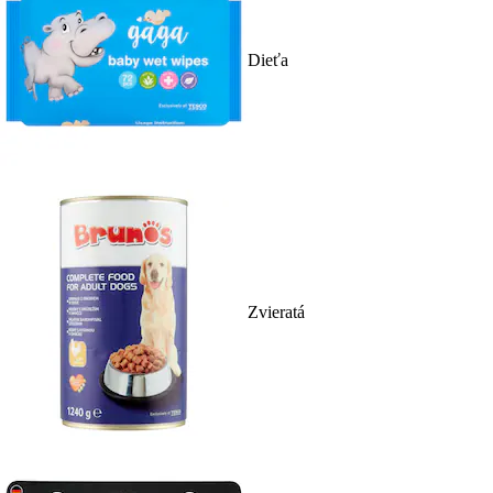
Dieťa
Zvieratá