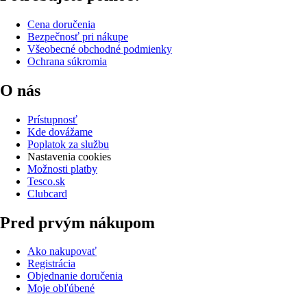
Cena doručenia
Bezpečnosť pri nákupe
Všeobecné obchodné podmienky
Ochrana súkromia
O nás
Prístupnosť
Kde dovážame
Poplatok za službu
Nastavenia cookies
Možnosti platby
Tesco.sk
Clubcard
Pred prvým nákupom
Ako nakupovať
Registrácia
Objednanie doručenia
Moje obľúbené