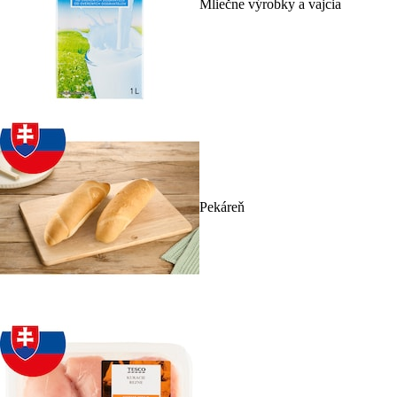
Mliečne výrobky a vajcia
Pekáreň