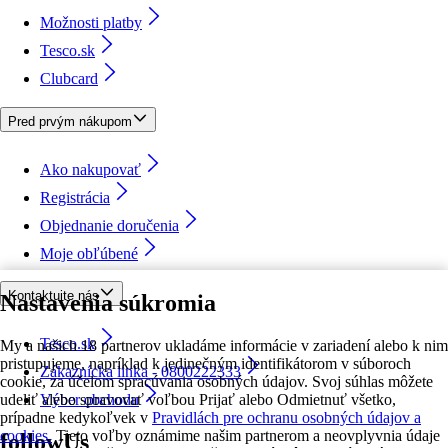
Možnosti platby
Tesco.sk
Clubcard
Pred prvým nákupom
Ako nakupovať
Registrácia
Objednanie doručenia
Moje obľúbené
Kontaktujte nás
Nastavenia súkromia
Tesco.sk
My a našich 18 partnerov ukladáme informácie v zariadení alebo k nim
pristupujeme, napríklad k jedinečným identifikátorom v súboroch
Zákaznícka linka - 0800222333
cookie, za účelom spracúvania osobných údajov. Svoj súhlas môžete
udeliť alebo spravovať voľbou Prijať alebo Odmietnuť všetko,
Výber obchodu
prípadne kedykoľvek v
Pravidlách pre ochranu osobných údajov a
cookies.
Tieto voľby oznámime našim partnerom a neovplyvnia údaje
followUs