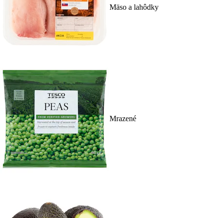
Mäso a lahôdky
Mrazené