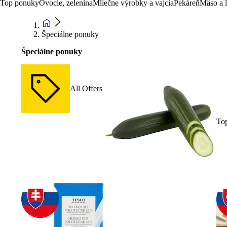
Top ponuky
Ovocie, zelenina
Mliečne výrobky a vajcia
Pekáreň
Mäso a 
Špeciálne ponuky
Špeciálne ponuky
All Offers
To