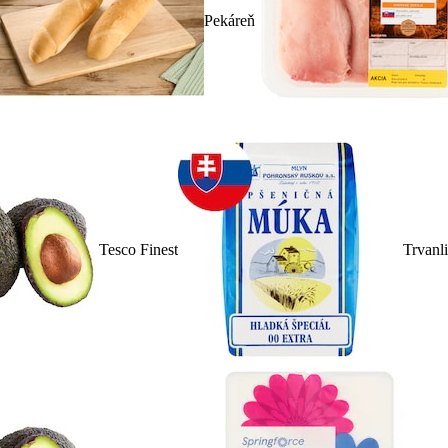
Pekáreň
Tesco Finest
Trvanl