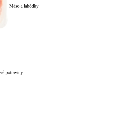
Mäso a lahôdky
ivé potraviny