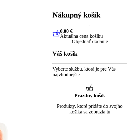
Nákupný košík
0,00 €
Aktuálna cena košíku
0,00 €
Aktuálna cena košíku
Objednať dodanie
Váš košík
Vyberte službu, ktorá je pre Vás
najvhodnejšie
Prázdny košík
Produkty, ktoré pridáte do svojho
košíka sa zobrazia tu