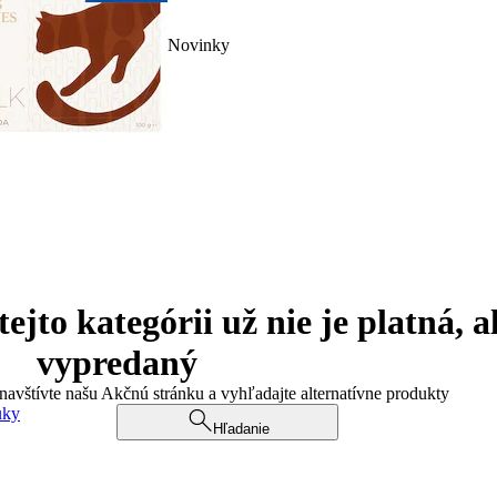
Novinky
jto kategórii už nie je platná, a
vypredaný
 navštívte našu Akčnú stránku a vyhľadajte alternatívne produkty
uky
Hľadanie