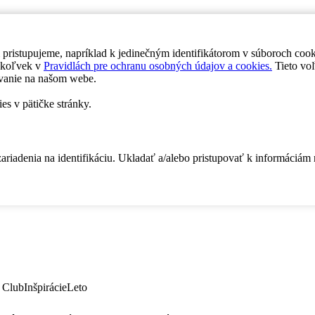
 pristupujeme, napríklad k jedinečným identifikátorom v súboroch coo
dykoľvek v
Pravidlách pre ochranu osobných údajov a cookies.
Tieto voľ
vanie na našom webe.
es v pätičke stránky.
zariadenia na identifikáciu. Ukladať a/alebo pristupovať k informáciám
 Club
Inšpirácie
Leto