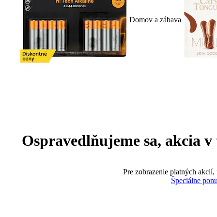
Domov a zábava
Ospravedlňujeme sa, akcia v te
Pre zobrazenie platných akcií,
Špeciálne pon