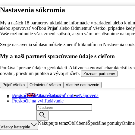
Nastavenia súkromia
My a našich 18 partnerov ukladáme informácie v zariadení alebo k nim
alebo spravovať voľbou Prijať alebo Odmietnuť všetko, prípadne ke
Vaše rozhodnutie však zmení spôsob, akým vám prispôsobíme nakupo
Svoje nastavenia súhlasu môžete zmeniť kliknutím na Nastavenia cooki
My a naši partneri spracúvame údaje s cieľom
Používať presné údaje o geolokácii. Aktívne skenovať charakteristiky 
obsahu, prieskum publika a vývoj služieb.
Zoznam partnerov
Prijať všetko
Odmietnuť všetko
Vlastné nastavenie
Preskočiť na hlavný obsah
Ako nakupovať online
Nápoveda
English
Preskočiť na vyhľadávanie
Nakupujte teraz
Obľúbené
Špeciálne ponuky
Online
Všetky kategórie