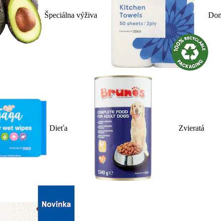
Špeciálna výživa
Dom
Dieťa
Zvieratá