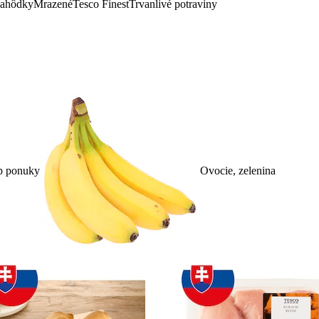
lahôdky
Mrazené
Tesco Finest
Trvanlivé potraviny
p ponuky
Ovocie, zelenina