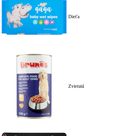
Dieťa
Zvieratá