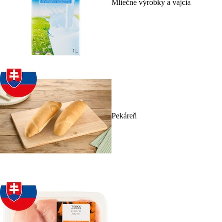
Mliečne výrobky a vajcia
Pekáreň