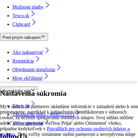
Možnosti platby
Tesco.sk
Clubcard
Pred prvým nákupom
Ako nakupovať
Registrácia
Objednanie doručenia
Moje obľúbené
Kontaktujte nás
Nastavenia súkromia
Tesco.sk
My a našich 18 partnerov ukladáme informácie v zariadení alebo k nim
pristupujeme, napríklad k jedinečným identifikátorom v súboroch
Zákaznícka linka - 0800222333
cookie, za účelom spracúvania osobných údajov. Svoj súhlas môžete
udeliť alebo spravovať voľbou Prijať alebo Odmietnuť všetko,
Výber obchodu
prípadne kedykoľvek v
Pravidlách pre ochranu osobných údajov a
cookies.
Tieto voľby oznámime našim partnerom a neovplyvnia údaje
followUs