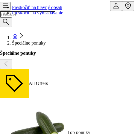
Preskočiť na hlavný obsah
Preskočiť na vyhľadávanie
Špeciálne ponuky
Špeciálne ponuky
All Offers
Top ponuky