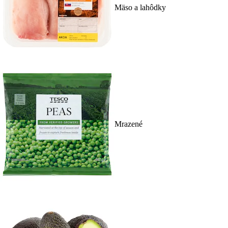
Mäso a lahôdky
Mrazené