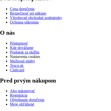
Cena doručenia
Bezpečnosť pri nákupe
Všeobecné obchodné podmienky
Ochrana súkromia
O nás
Prístupnosť
Kde dovážame
Poplatok za službu
Nastavenia cookies
Možnosti platby
Tesco.sk
Clubcard
Pred prvým nákupom
Ako nakupovať
Registrácia
Objednanie doručenia
Moje obľúbené