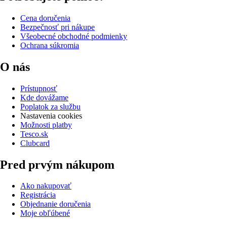
Cena doručenia
Bezpečnosť pri nákupe
Všeobecné obchodné podmienky
Ochrana súkromia
O nás
Prístupnosť
Kde dovážame
Poplatok za službu
Nastavenia cookies
Možnosti platby
Tesco.sk
Clubcard
Pred prvým nákupom
Ako nakupovať
Registrácia
Objednanie doručenia
Moje obľúbené