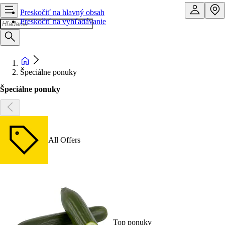
Preskočiť na hlavný obsah
Preskočiť na vyhľadávanie
Špeciálne ponuky
Špeciálne ponuky
All Offers
Top ponuky