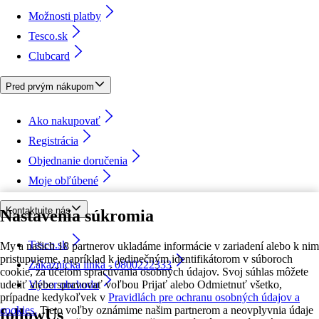
Možnosti platby
Tesco.sk
Clubcard
Pred prvým nákupom
Ako nakupovať
Registrácia
Objednanie doručenia
Moje obľúbené
Kontaktujte nás
Nastavenia súkromia
Tesco.sk
My a našich 18 partnerov ukladáme informácie v zariadení alebo k nim
pristupujeme, napríklad k jedinečným identifikátorom v súboroch
Zákaznícka linka - 0800222333
cookie, za účelom spracúvania osobných údajov. Svoj súhlas môžete
udeliť alebo spravovať voľbou Prijať alebo Odmietnuť všetko,
Výber obchodu
prípadne kedykoľvek v
Pravidlách pre ochranu osobných údajov a
cookies.
Tieto voľby oznámime našim partnerom a neovplyvnia údaje
followUs