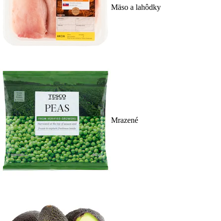
Mäso a lahôdky
Mrazené