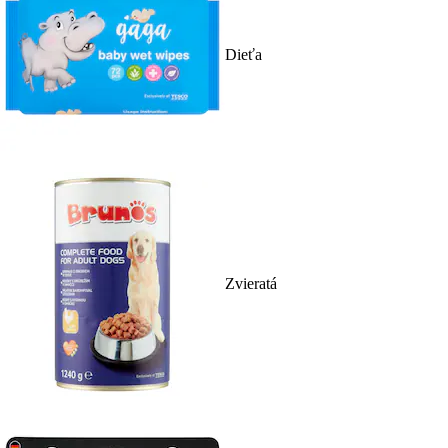
Dieťa
Zvieratá