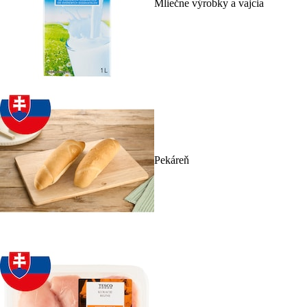
Mliečne výrobky a vajcia
Pekáreň