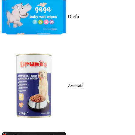
Dieťa
Zvieratá