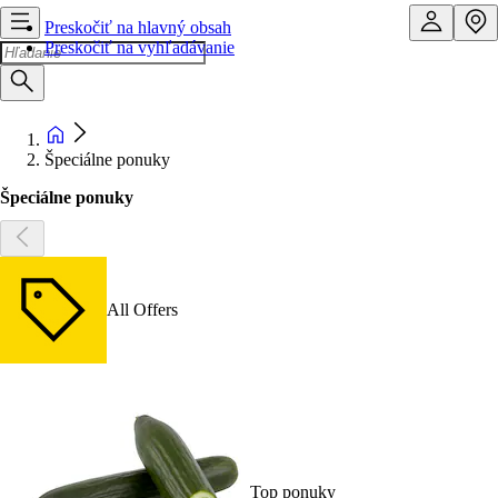
Preskočiť na hlavný obsah
Preskočiť na vyhľadávanie
Špeciálne ponuky
Špeciálne ponuky
All Offers
Top ponuky