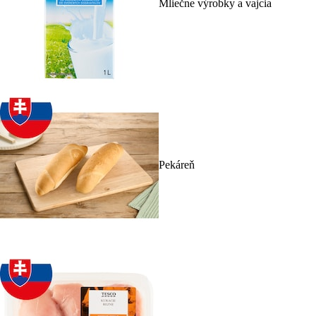
Mliečne výrobky a vajcia
Pekáreň