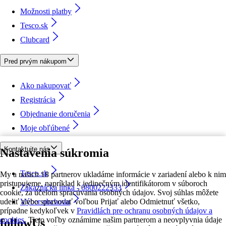
Možnosti platby
Tesco.sk
Clubcard
Pred prvým nákupom
Ako nakupovať
Registrácia
Objednanie doručenia
Moje obľúbené
Kontaktujte nás
Nastavenia súkromia
Tesco.sk
My a našich 18 partnerov ukladáme informácie v zariadení alebo k nim
pristupujeme, napríklad k jedinečným identifikátorom v súboroch
Zákaznícka linka - 0800222333
cookie, za účelom spracúvania osobných údajov. Svoj súhlas môžete
udeliť alebo spravovať voľbou Prijať alebo Odmietnuť všetko,
Výber obchodu
prípadne kedykoľvek v
Pravidlách pre ochranu osobných údajov a
cookies.
Tieto voľby oznámime našim partnerom a neovplyvnia údaje
followUs