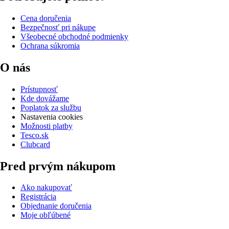
Cena doručenia
Bezpečnosť pri nákupe
Všeobecné obchodné podmienky
Ochrana súkromia
O nás
Prístupnosť
Kde dovážame
Poplatok za službu
Nastavenia cookies
Možnosti platby
Tesco.sk
Clubcard
Pred prvým nákupom
Ako nakupovať
Registrácia
Objednanie doručenia
Moje obľúbené