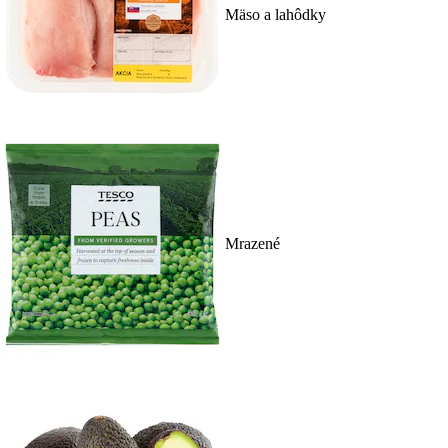
Mäso a lahôdky
Mrazené