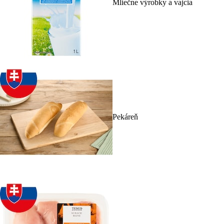
Mliečne výrobky a vajcia
Pekáreň