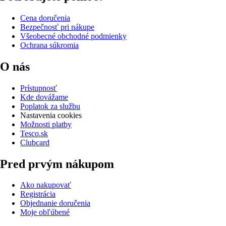
Cena doručenia
Bezpečnosť pri nákupe
Všeobecné obchodné podmienky
Ochrana súkromia
O nás
Prístupnosť
Kde dovážame
Poplatok za službu
Nastavenia cookies
Možnosti platby
Tesco.sk
Clubcard
Pred prvým nákupom
Ako nakupovať
Registrácia
Objednanie doručenia
Moje obľúbené