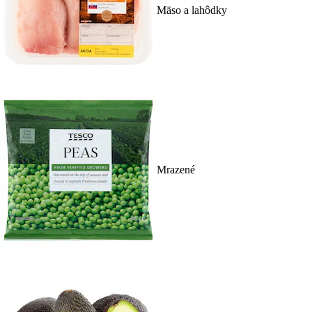
Mäso a lahôdky
Mrazené