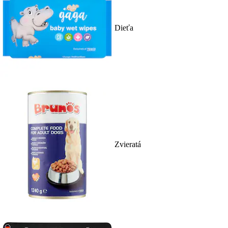
Dieťa
Zvieratá