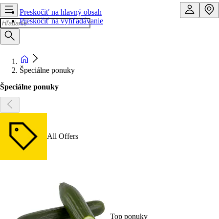
Preskočiť na hlavný obsah
Preskočiť na vyhľadávanie
Špeciálne ponuky
Špeciálne ponuky
All Offers
Top ponuky