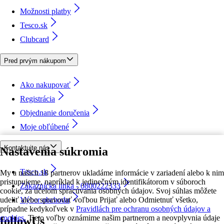
Možnosti platby
Tesco.sk
Clubcard
Pred prvým nákupom
Ako nakupovať
Registrácia
Objednanie doručenia
Moje obľúbené
Kontaktujte nás
Nastavenia súkromia
Tesco.sk
My a našich 18 partnerov ukladáme informácie v zariadení alebo k nim
pristupujeme, napríklad k jedinečným identifikátorom v súboroch
Zákaznícka linka - 0800222333
cookie, za účelom spracúvania osobných údajov. Svoj súhlas môžete
udeliť alebo spravovať voľbou Prijať alebo Odmietnuť všetko,
Výber obchodu
prípadne kedykoľvek v
Pravidlách pre ochranu osobných údajov a
cookies.
Tieto voľby oznámime našim partnerom a neovplyvnia údaje
followUs