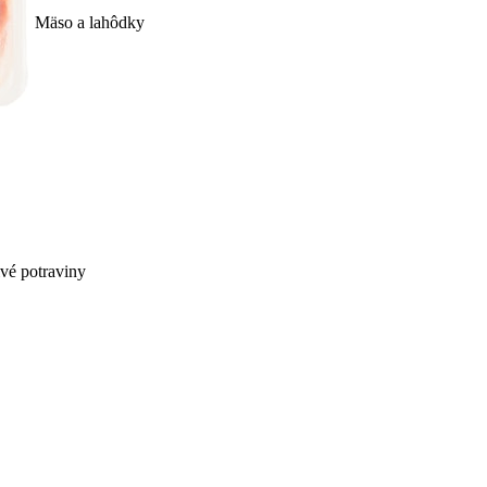
Mäso a lahôdky
ivé potraviny