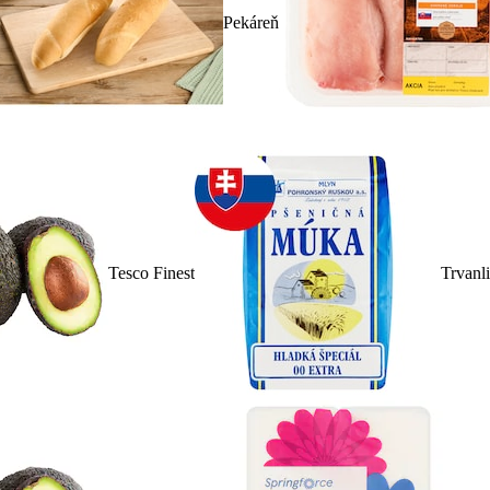
Pekáreň
Tesco Finest
Trvanl