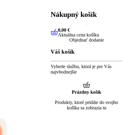
Nákupný košík
0,00 €
Aktuálna cena košíku
0,00 €
Aktuálna cena košíku
Objednať dodanie
Váš košík
Vyberte službu, ktorá je pre Vás
najvhodnejšie
Prázdny košík
Produkty, ktoré pridáte do svojho
košíka sa zobrazia tu