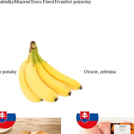
lahôdky
Mrazené
Tesco Finest
Trvanlivé potraviny
p ponuky
Ovocie, zelenina