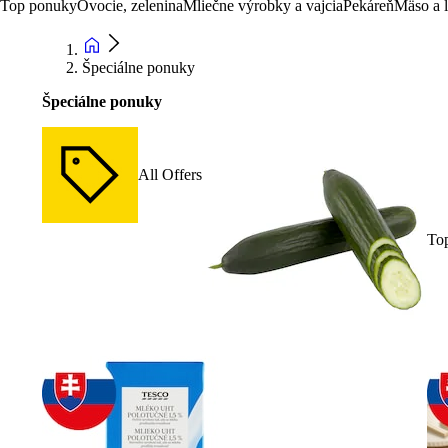
Top ponuky
Ovocie, zelenina
Mliečne výrobky a vajcia
Pekáreň
Mäso a 
Špeciálne ponuky
Špeciálne ponuky
All Offers
To