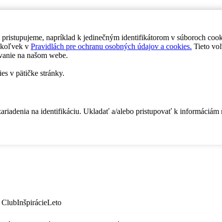
 pristupujeme, napríklad k jedinečným identifikátorom v súboroch coo
dykoľvek v
Pravidlách pre ochranu osobných údajov a cookies.
Tieto voľ
vanie na našom webe.
es v pätičke stránky.
zariadenia na identifikáciu. Ukladať a/alebo pristupovať k informáciám
 Club
Inšpirácie
Leto