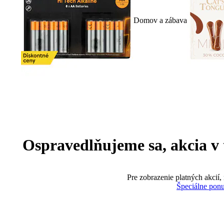
Domov a zábava
Ospravedlňujeme sa, akcia v te
Pre zobrazenie platných akcií,
Špeciálne pon