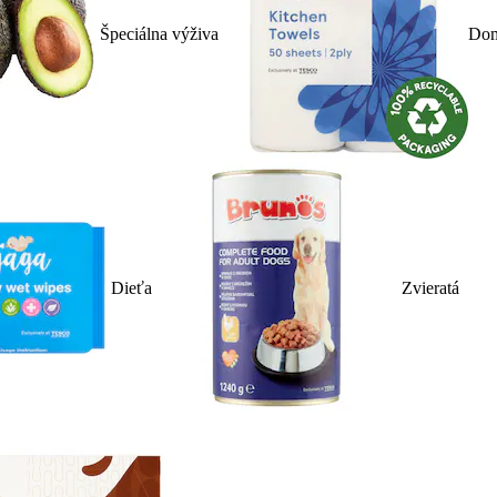
Špeciálna výživa
Dom
Dieťa
Zvieratá