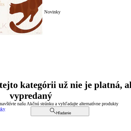
Novinky
jto kategórii už nie je platná, a
vypredaný
 navštívte našu Akčnú stránku a vyhľadajte alternatívne produkty
uky
Hľadanie