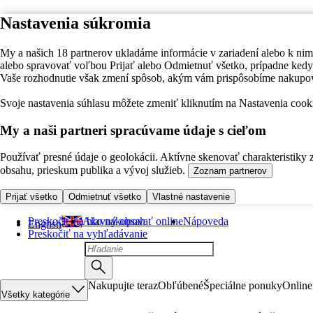
Nastavenia súkromia
My a našich 18 partnerov ukladáme informácie v zariadení alebo k nim
alebo spravovať voľbou Prijať alebo Odmietnuť všetko, prípadne ke
Vaše rozhodnutie však zmení spôsob, akým vám prispôsobíme nakupo
Svoje nastavenia súhlasu môžete zmeniť kliknutím na Nastavenia cooki
My a naši partneri spracúvame údaje s cieľom
Používať presné údaje o geolokácii. Aktívne skenovať charakteristiky 
obsahu, prieskum publika a vývoj služieb.
Zoznam partnerov
Prijať všetko
Odmietnuť všetko
Vlastné nastavenie
Preskočiť na hlavný obsah
Ako nakupovať online
Nápoveda
English
Preskočiť na vyhľadávanie
Nakupujte teraz
Obľúbené
Špeciálne ponuky
Online
Všetky kategórie