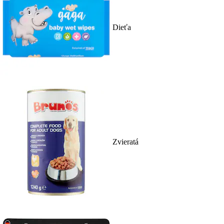
Dieťa
Zvieratá