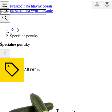
Preskočiť na hlavný obsah
Preskočiť na vyhľadávanie
Špeciálne ponuky
Špeciálne ponuky
All Offers
Top ponuky