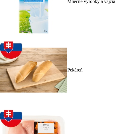
Mliečne výrobky a vajcia
Pekáreň