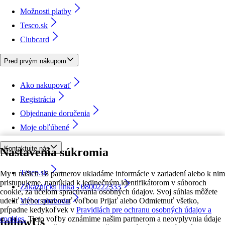
Možnosti platby
Tesco.sk
Clubcard
Pred prvým nákupom
Ako nakupovať
Registrácia
Objednanie doručenia
Moje obľúbené
Kontaktujte nás
Nastavenia súkromia
Tesco.sk
My a našich 18 partnerov ukladáme informácie v zariadení alebo k nim
pristupujeme, napríklad k jedinečným identifikátorom v súboroch
Zákaznícka linka - 0800222333
cookie, za účelom spracúvania osobných údajov. Svoj súhlas môžete
udeliť alebo spravovať voľbou Prijať alebo Odmietnuť všetko,
Výber obchodu
prípadne kedykoľvek v
Pravidlách pre ochranu osobných údajov a
cookies.
Tieto voľby oznámime našim partnerom a neovplyvnia údaje
followUs