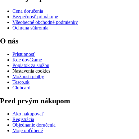
Cena doručenia
Bezpečnosť pri nákupe
Všeobecné obchodné podmienky
Ochrana súkromia
O nás
Prístupnosť
Kde dovážame
Poplatok za službu
Nastavenia cookies
Možnosti platby
Tesco.sk
Clubcard
Pred prvým nákupom
Ako nakupovať
Registrácia
Objednanie doručenia
Moje obľúbené