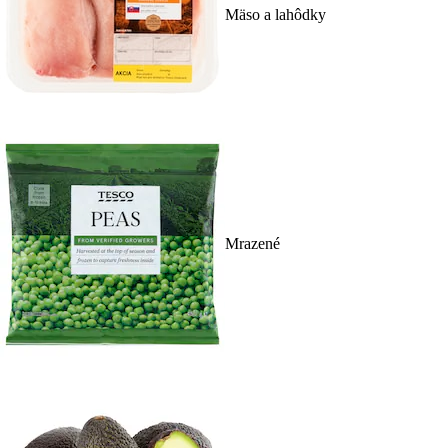
Mäso a lahôdky
Mrazené