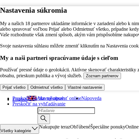
Nastavenia súkromia
My a našich 18 partnerov ukladáme informácie v zariadení alebo k nim
alebo spravovať voľbou Prijať alebo Odmietnuť všetko, prípadne ke
Vaše rozhodnutie však zmení spôsob, akým vám prispôsobíme nakupo
Svoje nastavenia súhlasu môžete zmeniť kliknutím na Nastavenia cooki
My a naši partneri spracúvame údaje s cieľom
Používať presné údaje o geolokácii. Aktívne skenovať charakteristiky 
obsahu, prieskum publika a vývoj služieb.
Zoznam partnerov
Prijať všetko
Odmietnuť všetko
Vlastné nastavenie
Preskočiť na hlavný obsah
Ako nakupovať online
Nápoveda
English
Preskočiť na vyhľadávanie
Nakupujte teraz
Obľúbené
Špeciálne ponuky
Online
Všetky kategórie