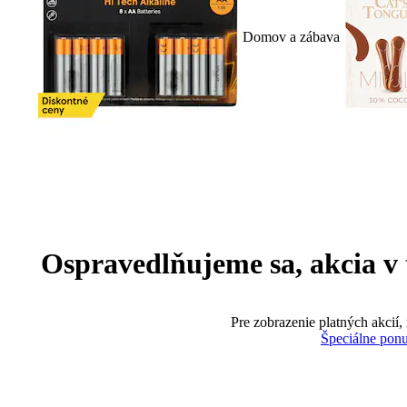
Domov a zábava
Ospravedlňujeme sa, akcia v te
Pre zobrazenie platných akcií,
Špeciálne pon