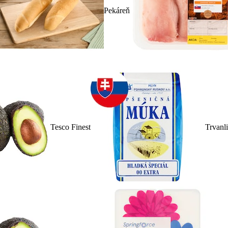
Pekáreň
Tesco Finest
Trvanl