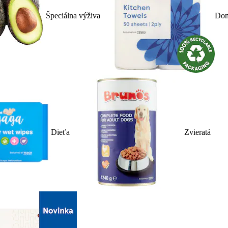
Špeciálna výživa
Dom
Dieťa
Zvieratá