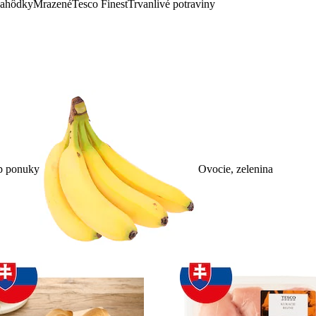
lahôdky
Mrazené
Tesco Finest
Trvanlivé potraviny
p ponuky
Ovocie, zelenina