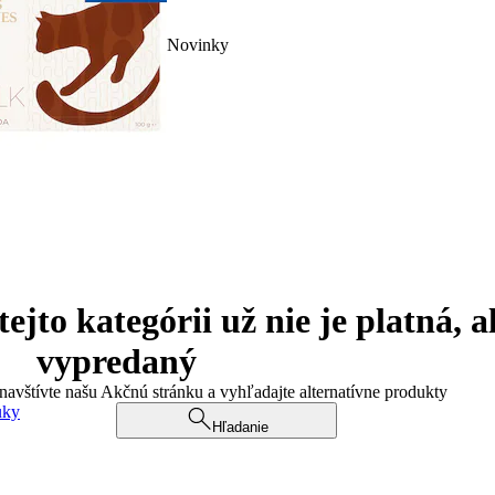
Novinky
jto kategórii už nie je platná, a
vypredaný
 navštívte našu Akčnú stránku a vyhľadajte alternatívne produkty
uky
Hľadanie