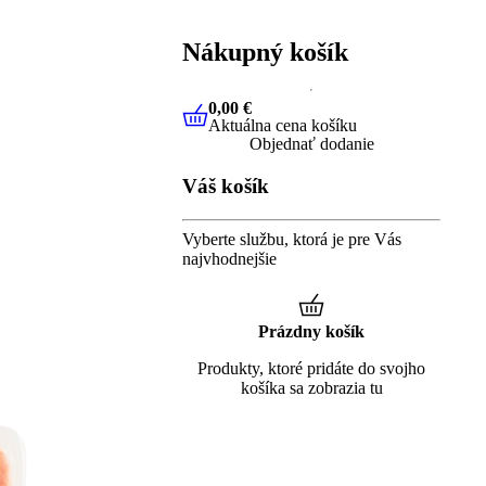
Nákupný košík
0,00 €
Aktuálna cena košíku
0,00 €
Aktuálna cena košíku
Objednať dodanie
Váš košík
Vyberte službu, ktorá je pre Vás
najvhodnejšie
Prázdny košík
Produkty, ktoré pridáte do svojho
košíka sa zobrazia tu