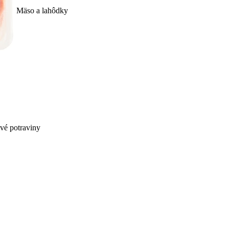
Mäso a lahôdky
ivé potraviny