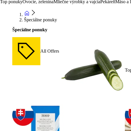
Top ponuky
Ovocie, zelenina
Mliečne výrobky a vajcia
Pekáreň
Mäso a 
Špeciálne ponuky
Špeciálne ponuky
All Offers
To