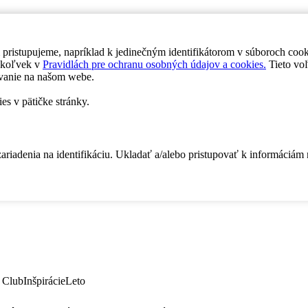
 pristupujeme, napríklad k jedinečným identifikátorom v súboroch coo
dykoľvek v
Pravidlách pre ochranu osobných údajov a cookies.
Tieto voľ
vanie na našom webe.
es v pätičke stránky.
zariadenia na identifikáciu. Ukladať a/alebo pristupovať k informáciám
 Club
Inšpirácie
Leto