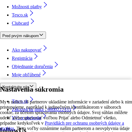
Možnosti platby
Tesco.sk
Clubcard
Pred prvým nákupom
Ako nakupovať
Registrácia
Objednanie doručenia
Moje obľúbené
Kontaktujte nás
Nastavenia súkromia
Tesco.sk
My a našich 18 partnerov ukladáme informácie v zariadení alebo k nim
pristupujeme, napríklad k jedinečným identifikátorom v súboroch
Zákaznícka linka - 0800222333
cookie, za účelom spracúvania osobných údajov. Svoj súhlas môžete
udeliť alebo spravovať voľbou Prijať alebo Odmietnuť všetko,
Výber obchodu
prípadne kedykoľvek v
Pravidlách pre ochranu osobných údajov a
cookies.
Tieto voľby oznámime našim partnerom a neovplyvnia údaje
followUs