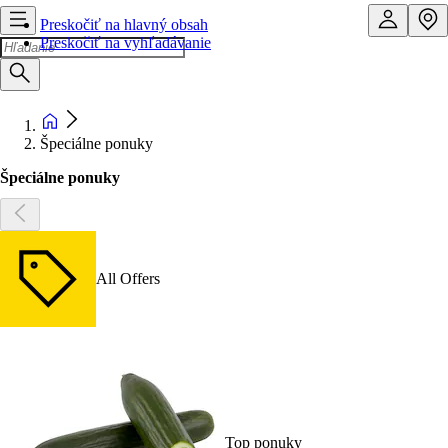
Preskočiť na hlavný obsah
Preskočiť na vyhľadávanie
Špeciálne ponuky
Špeciálne ponuky
All Offers
Top ponuky