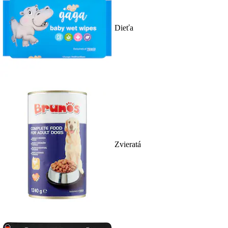
Dieťa
Zvieratá