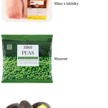
Mäso a lahôdky
Mrazené