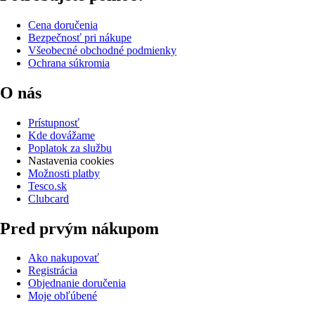
Cena doručenia
Bezpečnosť pri nákupe
Všeobecné obchodné podmienky
Ochrana súkromia
O nás
Prístupnosť
Kde dovážame
Poplatok za službu
Nastavenia cookies
Možnosti platby
Tesco.sk
Clubcard
Pred prvým nákupom
Ako nakupovať
Registrácia
Objednanie doručenia
Moje obľúbené