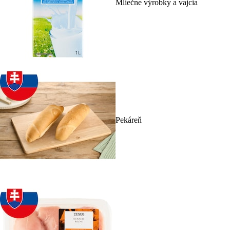
Mliečne výrobky a vajcia
Pekáreň