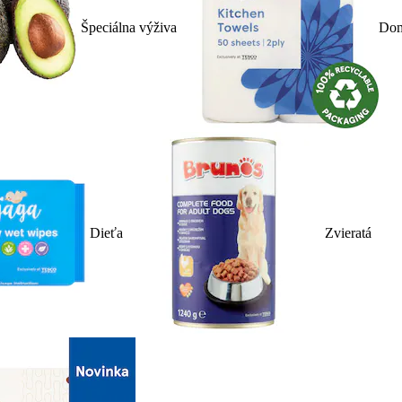
Špeciálna výživa
Dom
Dieťa
Zvieratá