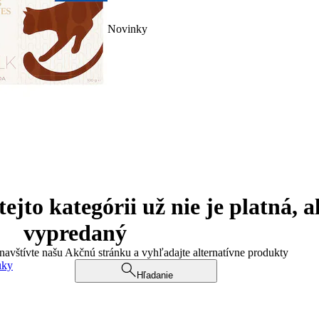
Novinky
jto kategórii už nie je platná, a
vypredaný
 navštívte našu Akčnú stránku a vyhľadajte alternatívne produkty
uky
Hľadanie