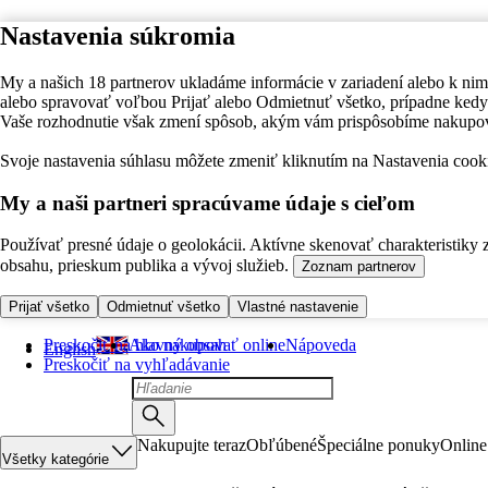
Nastavenia súkromia
My a našich 18 partnerov ukladáme informácie v zariadení alebo k nim
alebo spravovať voľbou Prijať alebo Odmietnuť všetko, prípadne ke
Vaše rozhodnutie však zmení spôsob, akým vám prispôsobíme nakupo
Svoje nastavenia súhlasu môžete zmeniť kliknutím na Nastavenia cooki
My a naši partneri spracúvame údaje s cieľom
Používať presné údaje o geolokácii. Aktívne skenovať charakteristiky 
obsahu, prieskum publika a vývoj služieb.
Zoznam partnerov
Prijať všetko
Odmietnuť všetko
Vlastné nastavenie
Preskočiť na hlavný obsah
Ako nakupovať online
Nápoveda
English
Preskočiť na vyhľadávanie
Nakupujte teraz
Obľúbené
Špeciálne ponuky
Online
Všetky kategórie