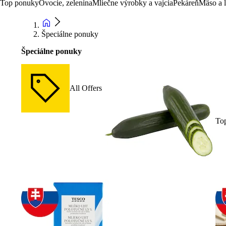
Top ponuky
Ovocie, zelenina
Mliečne výrobky a vajcia
Pekáreň
Mäso a 
Špeciálne ponuky
Špeciálne ponuky
All Offers
To