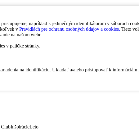
 pristupujeme, napríklad k jedinečným identifikátorom v súboroch coo
dykoľvek v
Pravidlách pre ochranu osobných údajov a cookies.
Tieto voľ
vanie na našom webe.
es v pätičke stránky.
zariadenia na identifikáciu. Ukladať a/alebo pristupovať k informáciám
 Club
Inšpirácie
Leto