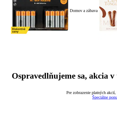
Domov a zábava
Ospravedlňujeme sa, akcia v te
Pre zobrazenie platných akcií,
Špeciálne pon