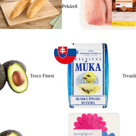
Pekáreň
Tesco Finest
Trvanl