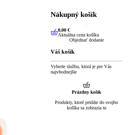
Nákupný košík
0,00 €
Aktuálna cena košíku
0,00 €
Aktuálna cena košíku
Objednať dodanie
Váš košík
Vyberte službu, ktorá je pre Vás
najvhodnejšie
Prázdny košík
Produkty, ktoré pridáte do svojho
košíka sa zobrazia tu