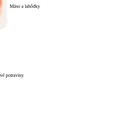
Mäso a lahôdky
ivé potraviny