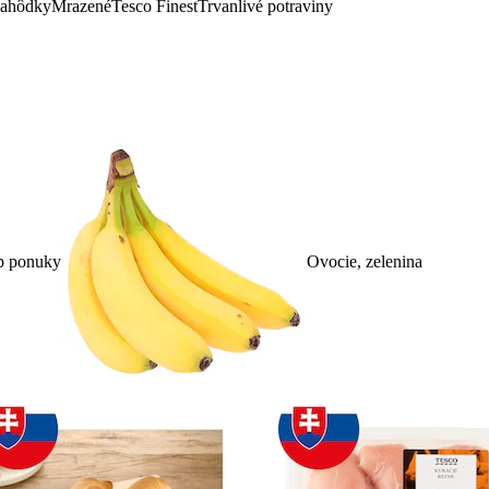
lahôdky
Mrazené
Tesco Finest
Trvanlivé potraviny
p ponuky
Ovocie, zelenina