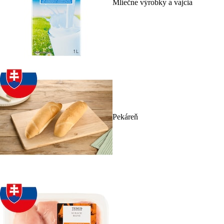
Mliečne výrobky a vajcia
Pekáreň