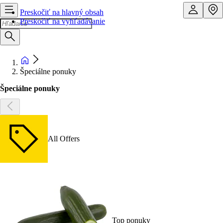
Preskočiť na hlavný obsah
Preskočiť na vyhľadávanie
Špeciálne ponuky
Špeciálne ponuky
All Offers
Top ponuky