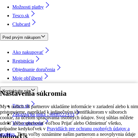
Možnosti platby
Tesco.sk
Clubcard
Pred prvým nákupom
Ako nakupovať
Registrácia
Objednanie doručenia
Moje obľúbené
Kontaktujte nás
Nastavenia súkromia
Tesco.sk
My a našich 18 partnerov ukladáme informácie v zariadení alebo k nim
pristupujeme, napríklad k jedinečným identifikátorom v súboroch
Zákaznícka linka - 0800222333
cookie, za účelom spracúvania osobných údajov. Svoj súhlas môžete
udeliť alebo spravovať voľbou Prijať alebo Odmietnuť všetko,
Výber obchodu
prípadne kedykoľvek v
Pravidlách pre ochranu osobných údajov a
cookies.
Tieto voľby oznámime našim partnerom a neovplyvnia údaje
followUs