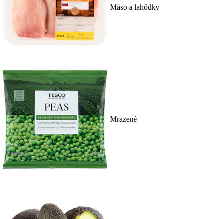
Mäso a lahôdky
Mrazené