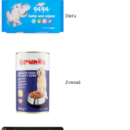
Dieťa
Zvieratá