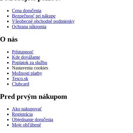
Cena doručenia
Bezpečnosť pri nákupe
Všeobecné obchodné podmienky
Ochrana súkromia
O nás
Prístupnosť
Kde dovážame
Poplatok za službu
Nastavenia cookies
Možnosti platby
Tesco.sk
Clubcard
Pred prvým nákupom
Ako nakupovať
Registrácia
Objednanie doručenia
Moje obľúbené