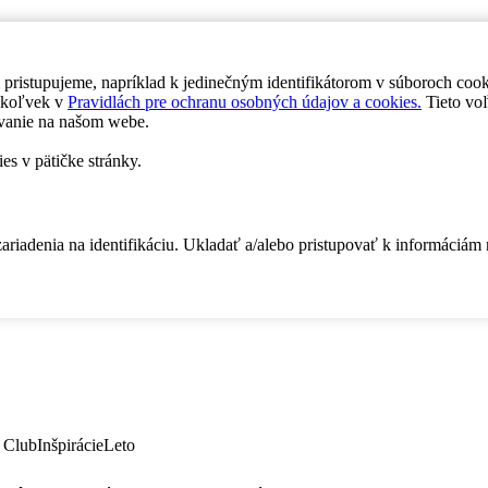
 pristupujeme, napríklad k jedinečným identifikátorom v súboroch coo
dykoľvek v
Pravidlách pre ochranu osobných údajov a cookies.
Tieto voľ
vanie na našom webe.
es v pätičke stránky.
zariadenia na identifikáciu. Ukladať a/alebo pristupovať k informáciám
 Club
Inšpirácie
Leto