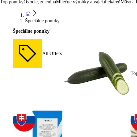
Top ponuky
Ovocie, zelenina
Mliečne výrobky a vajcia
Pekáreň
Mäso a 
Špeciálne ponuky
Špeciálne ponuky
All Offers
To