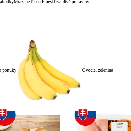
lahôdky
Mrazené
Tesco Finest
Trvanlivé potraviny
p ponuky
Ovocie, zelenina