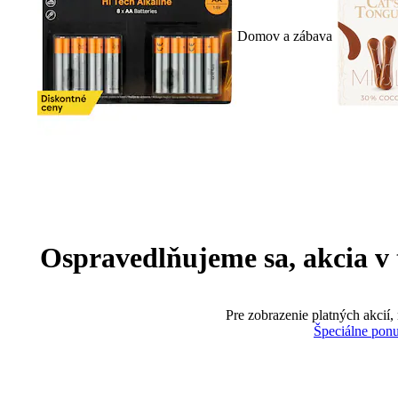
Domov a zábava
Ospravedlňujeme sa, akcia v te
Pre zobrazenie platných akcií,
Špeciálne pon