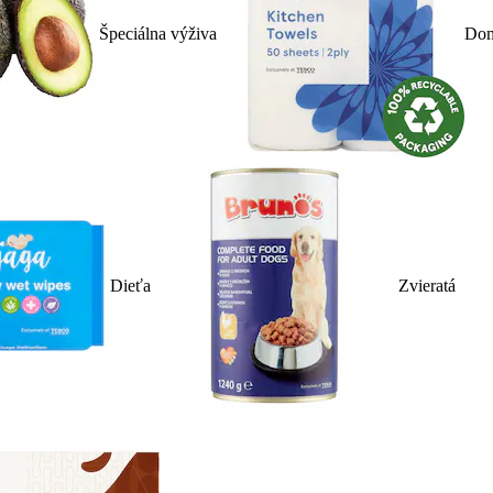
Špeciálna výživa
Dom
Dieťa
Zvieratá