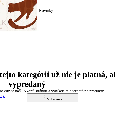
Novinky
jto kategórii už nie je platná, a
vypredaný
 navštívte našu Akčnú stránku a vyhľadajte alternatívne produkty
uky
Hľadanie