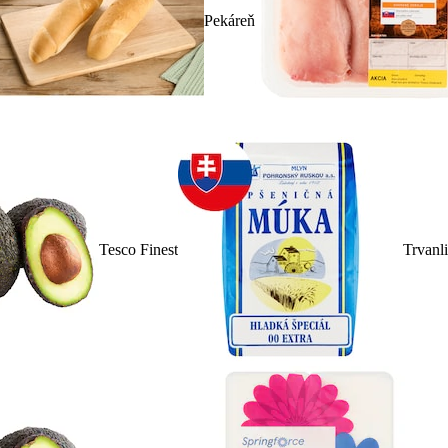
Pekáreň
Tesco Finest
Trvanl