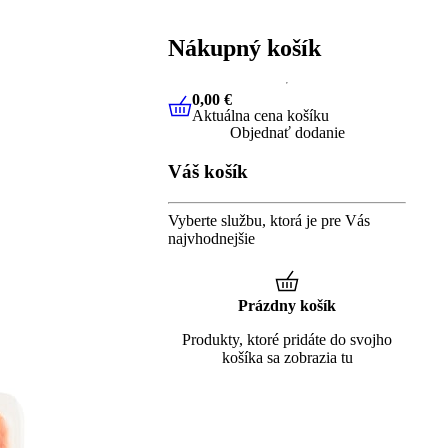
Nákupný košík
0,00 €
Aktuálna cena košíku
0,00 €
Aktuálna cena košíku
Objednať dodanie
Váš košík
Vyberte službu, ktorá je pre Vás
najvhodnejšie
Prázdny košík
Produkty, ktoré pridáte do svojho
košíka sa zobrazia tu