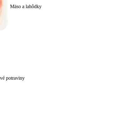
Mäso a lahôdky
ivé potraviny