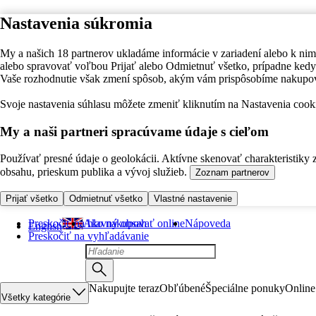
Nastavenia súkromia
My a našich 18 partnerov ukladáme informácie v zariadení alebo k nim
alebo spravovať voľbou Prijať alebo Odmietnuť všetko, prípadne ke
Vaše rozhodnutie však zmení spôsob, akým vám prispôsobíme nakupo
Svoje nastavenia súhlasu môžete zmeniť kliknutím na Nastavenia cooki
My a naši partneri spracúvame údaje s cieľom
Používať presné údaje o geolokácii. Aktívne skenovať charakteristiky 
obsahu, prieskum publika a vývoj služieb.
Zoznam partnerov
Prijať všetko
Odmietnuť všetko
Vlastné nastavenie
Preskočiť na hlavný obsah
Ako nakupovať online
Nápoveda
English
Preskočiť na vyhľadávanie
Nakupujte teraz
Obľúbené
Špeciálne ponuky
Online
Všetky kategórie