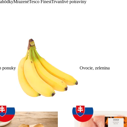
lahôdky
Mrazené
Tesco Finest
Trvanlivé potraviny
p ponuky
Ovocie, zelenina