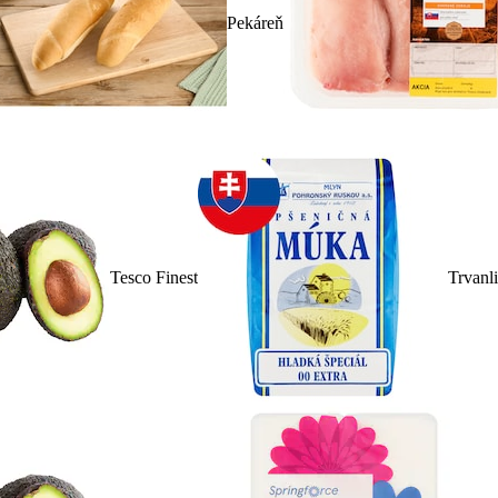
Pekáreň
Tesco Finest
Trvanl