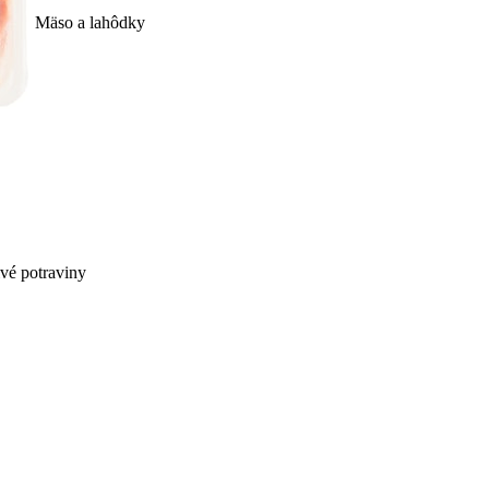
Mäso a lahôdky
ivé potraviny