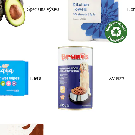
Špeciálna výživa
Dom
Dieťa
Zvieratá