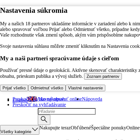
Nastavenia súkromia
My a našich 18 partnerov ukladáme informácie v zariadení alebo k nim
alebo spravovať voľbou Prijať alebo Odmietnuť všetko, prípadne ke
Vaše rozhodnutie však zmení spôsob, akým vám prispôsobíme nakupo
Svoje nastavenia súhlasu môžete zmeniť kliknutím na Nastavenia cooki
My a naši partneri spracúvame údaje s cieľom
Používať presné údaje o geolokácii. Aktívne skenovať charakteristiky 
obsahu, prieskum publika a vývoj služieb.
Zoznam partnerov
Prijať všetko
Odmietnuť všetko
Vlastné nastavenie
Preskočiť na hlavný obsah
Ako nakupovať online
Nápoveda
English
Preskočiť na vyhľadávanie
Nakupujte teraz
Obľúbené
Špeciálne ponuky
Online
Všetky kategórie