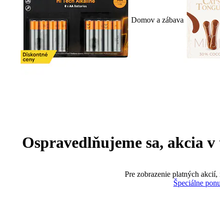
Domov a zábava
Ospravedlňujeme sa, akcia v te
Pre zobrazenie platných akcií,
Špeciálne pon