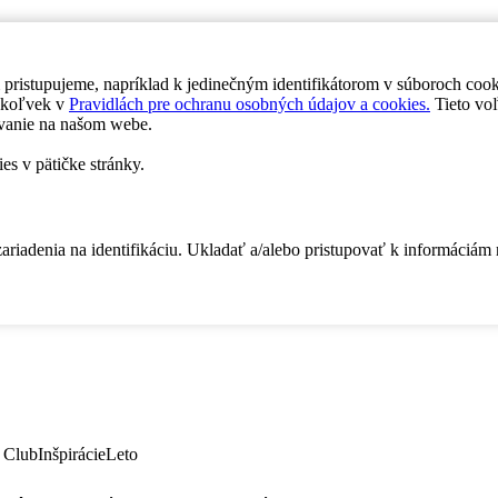
 pristupujeme, napríklad k jedinečným identifikátorom v súboroch coo
dykoľvek v
Pravidlách pre ochranu osobných údajov a cookies.
Tieto voľ
vanie na našom webe.
es v pätičke stránky.
zariadenia na identifikáciu. Ukladať a/alebo pristupovať k informáciám
 Club
Inšpirácie
Leto