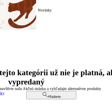
Novinky
jto kategórii už nie je platná, a
vypredaný
 navštívte našu Akčnú stránku a vyhľadajte alternatívne produkty
uky
Hľadanie