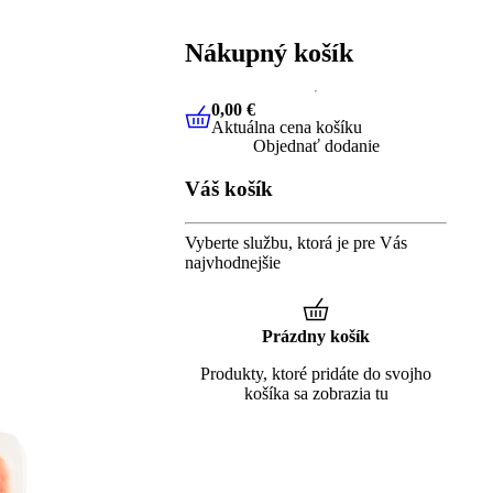
Nákupný košík
0,00 €
Aktuálna cena košíku
0,00 €
Aktuálna cena košíku
Objednať dodanie
Váš košík
Vyberte službu, ktorá je pre Vás
najvhodnejšie
Prázdny košík
Produkty, ktoré pridáte do svojho
košíka sa zobrazia tu