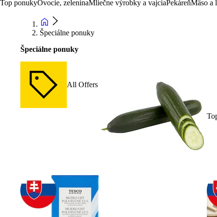
Top ponuky
Ovocie, zelenina
Mliečne výrobky a vajcia
Pekáreň
Mäso a 
Špeciálne ponuky
Špeciálne ponuky
All Offers
To