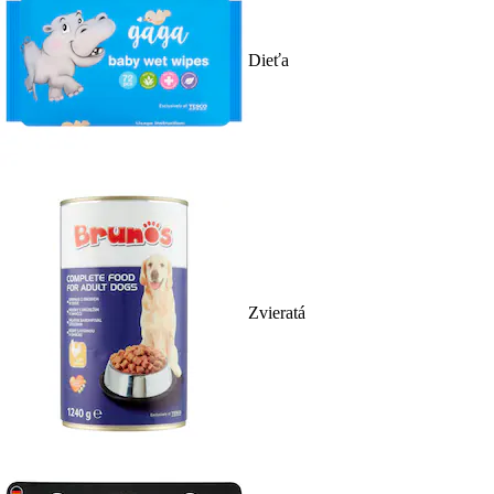
Dieťa
Zvieratá