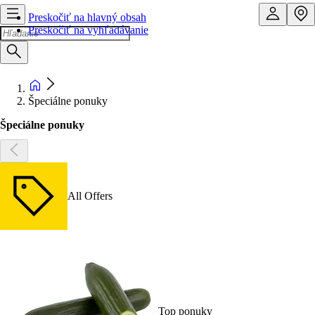
Preskočiť na hlavný obsah
Preskočiť na vyhľadávanie
Špeciálne ponuky
Špeciálne ponuky
All Offers
Top ponuky