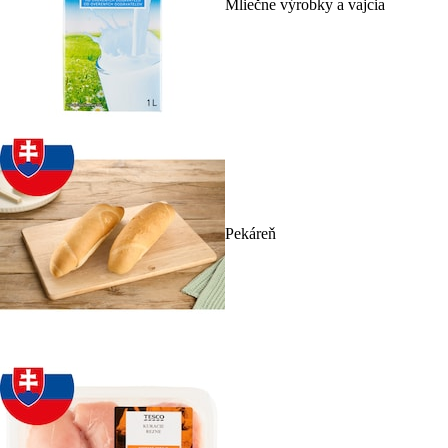
Mliečne výrobky a vajcia
Pekáreň