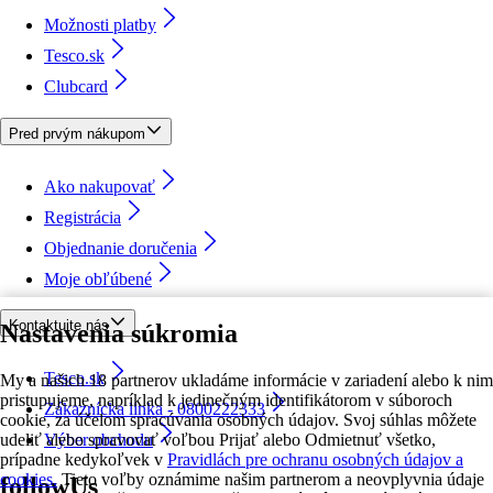
Možnosti platby
Tesco.sk
Clubcard
Pred prvým nákupom
Ako nakupovať
Registrácia
Objednanie doručenia
Moje obľúbené
Kontaktujte nás
Nastavenia súkromia
Tesco.sk
My a našich 18 partnerov ukladáme informácie v zariadení alebo k nim
pristupujeme, napríklad k jedinečným identifikátorom v súboroch
Zákaznícka linka - 0800222333
cookie, za účelom spracúvania osobných údajov. Svoj súhlas môžete
udeliť alebo spravovať voľbou Prijať alebo Odmietnuť všetko,
Výber obchodu
prípadne kedykoľvek v
Pravidlách pre ochranu osobných údajov a
cookies.
Tieto voľby oznámime našim partnerom a neovplyvnia údaje
followUs