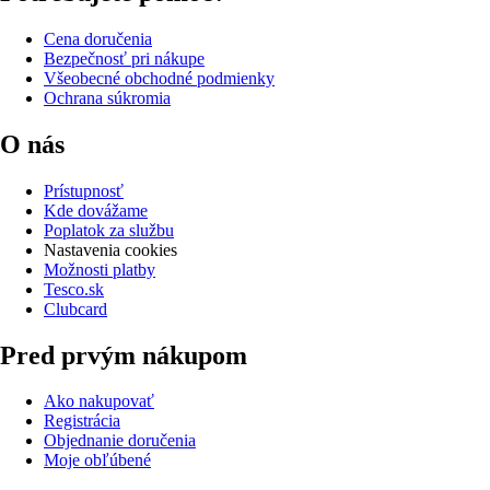
Cena doručenia
Bezpečnosť pri nákupe
Všeobecné obchodné podmienky
Ochrana súkromia
O nás
Prístupnosť
Kde dovážame
Poplatok za službu
Nastavenia cookies
Možnosti platby
Tesco.sk
Clubcard
Pred prvým nákupom
Ako nakupovať
Registrácia
Objednanie doručenia
Moje obľúbené