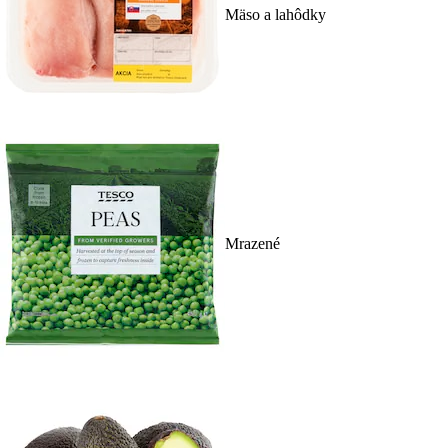
Mäso a lahôdky
Mrazené